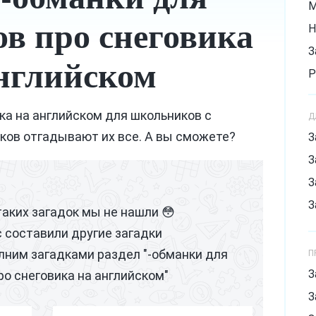
М
в про снеговика
Н
З
нглийском
Р
З
ка на английском для школьников с
Д
С
ков отгадывают их все. А вы сможете?
З
С
З
Х
З
З
таких загадок мы не нашли 😳
с составили другие загадки
лним загадками раздел "-обманки для
П
З
ро снеговика на английском"
З