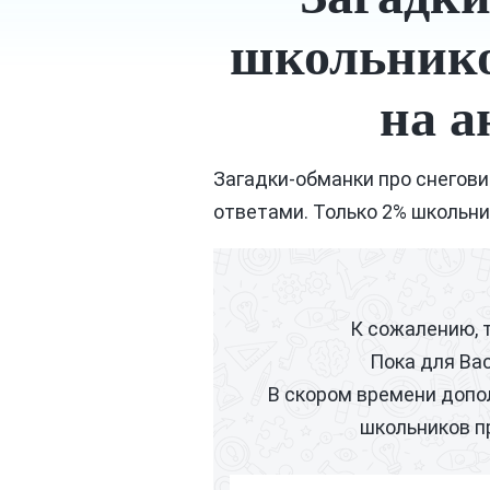
школьнико
на а
Загадки-обманки про снегови
ответами. Только 2% школьни
К сожалению, 
Пока для Ва
В скором времени допо
школьников п