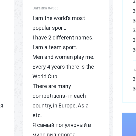
З
Загадка #4555
З
I am the world’s most
З
popular sport.
З
I have 2 different names.
З
I am a team sport.
З
Men and women play me.
З
Every 4 years there is the
З
Н
World Cup.
З
З
There are many
З
З
competitions- in each
З
бя
country, in Europe, Asia
и
etc.
З
Я самый популярный в
З
мире вид спорта.