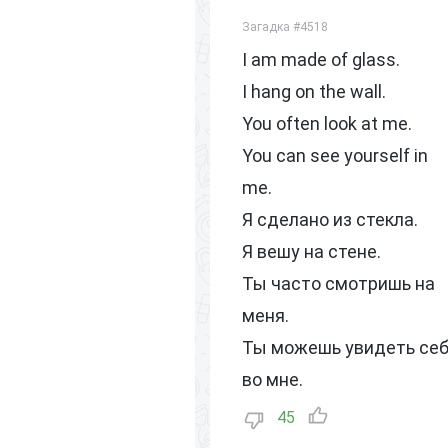
Загадка #4518
I am made of glass.
I hang on the wall.
You often look at me.
You can see yourself in
me.
Я сделано из стекла.
Я вешу на стене.
Ты часто смотришь на
меня.
Ты можешь увидеть се
во мне.
45