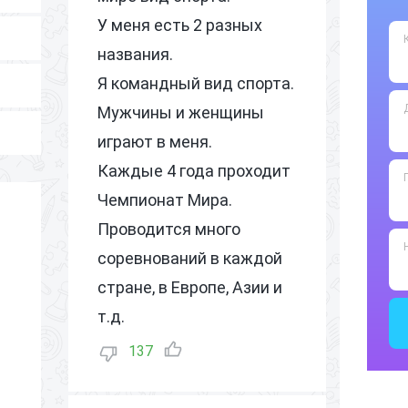
З
У меня есть 2 разных
З
названия.
З
Я командный вид спорта.
З
Мужчины и женщины
З
играют в меня.
З
Каждые 4 года проходит
З
Чемпионат Мира.
З
Проводится много
З
соревнований в каждой
З
стране, в Европе, Азии и
З
т.д.
З
137
З
З