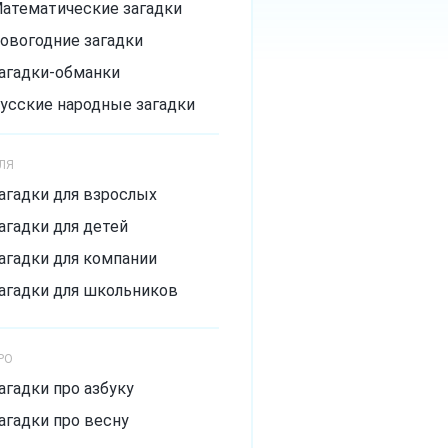
атематические загадки
овогодние загадки
агадки-обманки
усские народные загадки
агадки с подвохом
ЛЯ
ложные загадки
агадки для взрослых
мешные загадки
агадки для детей
итрые загадки
агадки для компании
агадки для школьников
РО
агадки про азбуку
агадки про весну