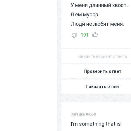
У меня длинный хвост.
Я ем мусор.
Люди не любят меня.
191
Проверить ответ
Показать ответ
Загадка #4558
I’m something that is