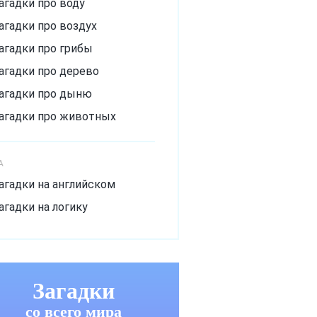
агадки про воду
агадки про воздух
агадки про грибы
агадки про дерево
агадки про дыню
агадки про животных
агадки про зиму
агадки про лёд
А
агадки про лето
агадки на английском
агадки про мороз
агадки на логику
агадки про музыкальный
нструмент
агадки про овощи
Загадки
агадки про огурец
со всего мира