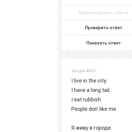
Проверить ответ
Показать ответ
Загадка #4537
I live in the city.
I have a long tail.
I eat rubbish.
People don’ like me.
Я живу в городе.