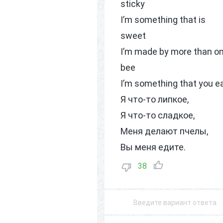
sticky
I’m something that is
sweet
I’m made by more than o
bee
I’m something that you e
Я что-то липкое,
Я что-то сладкое,
Меня делают пчелы,
Вы меня едите.
38