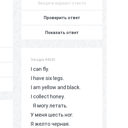
З
З
Проверить ответ
З
З
Показать ответ
Загадка #4543
I can fly.
I have six legs.
I am yellow and black.
I collect honey.
Я могу летать.
У меня шесть ног.
Я желто черная.