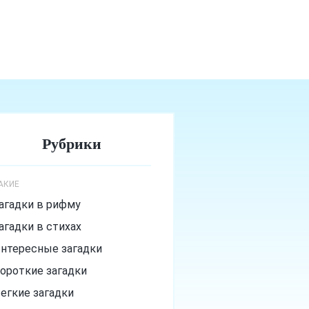
Рубрики
АКИЕ
агадки в рифму
агадки в стихах
нтересные загадки
ороткие загадки
егкие загадки