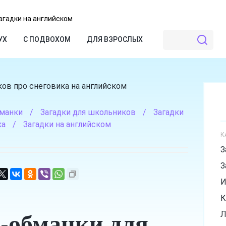
агадки на английском
УХ
С ПОДВОХОМ
ДЛЯ ВЗРОСЛЫХ
бманки
/
Загадки для школьников
/
Загадки
ка
/
Загадки на английском
К
З
З
И
К
-обманки для
Л