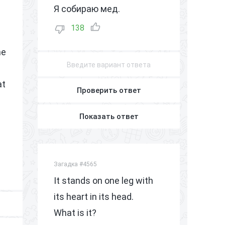
Я собираю мед.
138
ne
at
Проверить ответ
Показать ответ
Загадка #4565
It stands on one leg with
its heart in its head.
What is it?