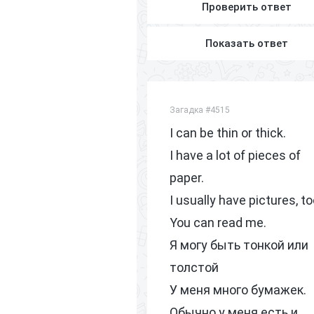
Проверить ответ
Показать ответ
Загадка #4515
I can be thin or thick.
I have a lot of pieces of
paper.
I usually have pictures, to
You can read me.
Я могу быть тонкой или
толстой
У меня много бумажек.
Обычно у меня есть и