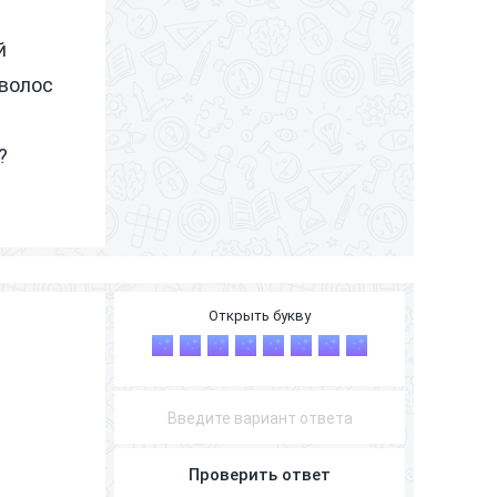
й
 волос
?
С
Н
Е
Ж
И
Н
К
И
Проверить ответ