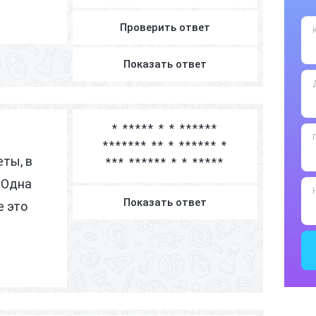
З
З
Проверить ответ
З
Показать ответ
З
З
З
* ***** * * ******
З
******* ** * ****** *
ты, в
З
*** ****** * * *****
 Одна
З
Показать ответ
е это
З
З
З
З
З