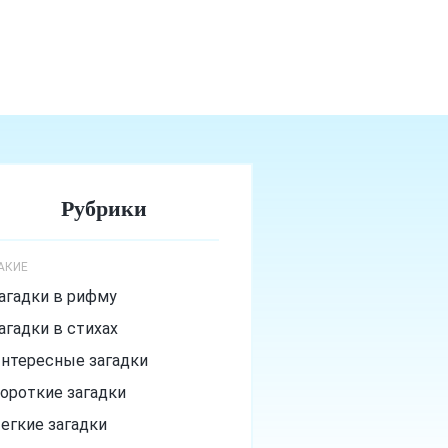
Рубрики
АКИЕ
агадки в рифму
агадки в стихах
нтересные загадки
ороткие загадки
егкие загадки