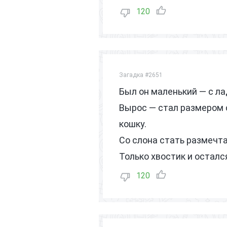
120
Загадка #2651
Был он маленький — с ла
Вырос — стал размером 
кошку.
Со слона стать размечт
Только хвостик и осталс
120