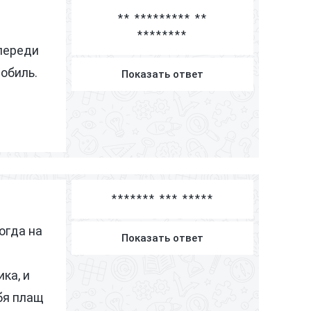
З
** ********* **
З
********
З
впереди
З
обиль.
Показать ответ
******* *** *****
огда на
Показать ответ
ка, и
ебя плащ