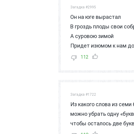
Загадка #2995
Он на юге вырастал
В гроздь плоды свои соб
А суровою зимой
Придет изюмом к нам до
112
Загадка #1722
Из какого слова из семи 
можно убрать одну «букв
чтобы осталось две бук