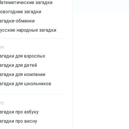
атематические загадки
овогодние загадки
агадки-обманки
усские народные загадки
агадки с подвохом
ЛЯ
ложные загадки
агадки для взрослых
мешные загадки
агадки для детей
итрые загадки
агадки для компании
агадки для школьников
РО
агадки про азбуку
агадки про весну