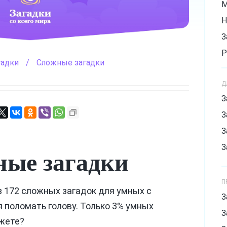
М
Н
З
Р
гадки
/
Сложные загадки
З
Д
С
З
С
З
Х
З
З
ые загадки
П
з 172 сложных загадок для умных с
З
 поломать голову. Только 3% умных
З
ожете?