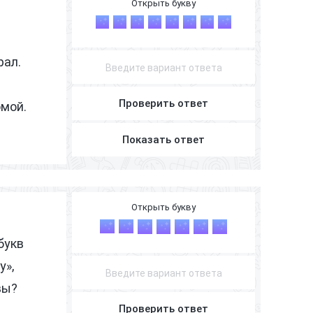
В
И
Н
О
Г
Р
А
Д
рал.
Проверить ответ
мой.
Показать ответ
Б
У
К
В
А
Р
Ь
букв
у»,
вы?
Проверить ответ