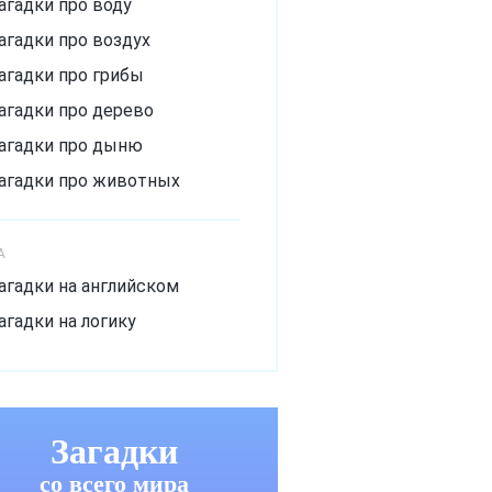
агадки про воду
агадки про воздух
агадки про грибы
агадки про дерево
агадки про дыню
агадки про животных
агадки про зиму
агадки про лёд
А
агадки про лето
агадки на английском
агадки про мороз
агадки на логику
агадки про музыкальный
нструмент
агадки про овощи
Загадки
агадки про огурец
со всего мира