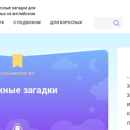
есные загадки для
лых на английском
УХ
С ПОДВОХОМ
ДЛЯ ВЗРОСЛЫХ
К
З
З
И
К
Л