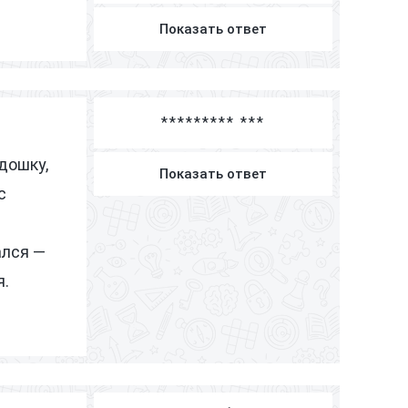
Показать ответ
********* ***
дошку,
Показать ответ
с
ался —
я.