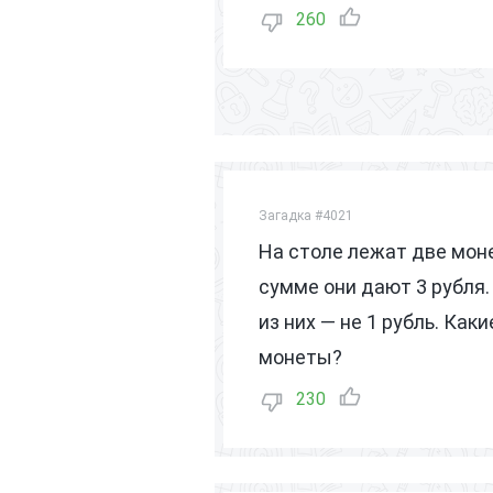
260
Загадка #4021
На столе лежат две моне
сумме они дают 3 рубля.
из них — не 1 рубль. Каки
монеты?
230