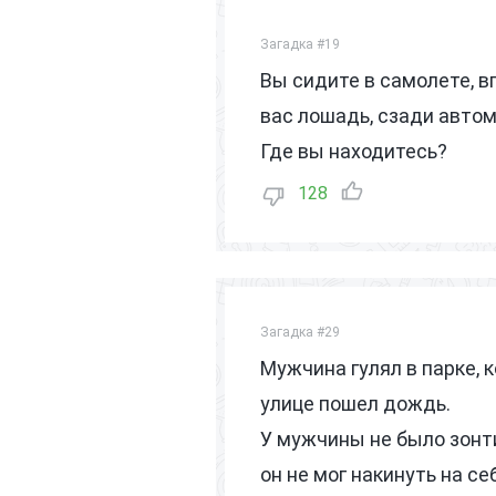
Загадка #19
Вы сидите в самолете, 
вас лошадь, сзади автом
Где вы находитесь?
128
Загадка #29
Мужчина гулял в парке, к
улице пошел дождь.
У мужчины не было зонти
он не мог накинуть на с