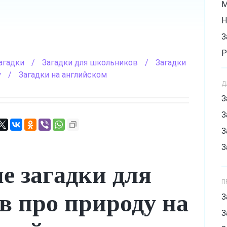
М
Н
З
Р
агадки
/
Загадки для школьников
/
Загадки
З
у
/
Загадки на английском
Д
С
З
С
З
Х
З
З
е загадки для
П
 про природу на
З
З