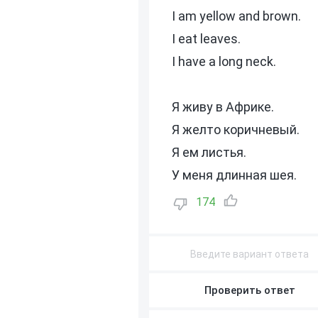
I am yellow and brown.
I eat leaves.
I have a long neck.
Я живу в Африке.
Я желто коричневый.
Я ем листья.
У меня длинная шея.
174
Проверить ответ