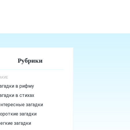
Рубрики
АКИЕ
агадки в рифму
агадки в стихах
нтересные загадки
ороткие загадки
егкие загадки