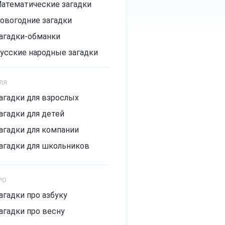
атематические загадки
овогодние загадки
агадки-обманки
усские народные загадки
агадки с подвохом
ЛЯ
ложные загадки
агадки для взрослых
мешные загадки
агадки для детей
итрые загадки
агадки для компании
агадки для школьников
РО
агадки про азбуку
агадки про весну