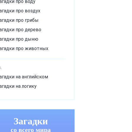
агадки про воду
агадки про воздух
агадки про грибы
агадки про дерево
агадки про дыню
агадки про животных
агадки про зиму
агадки про лёд
А
агадки про лето
агадки на английском
агадки про мороз
агадки на логику
агадки про музыкальный
нструмент
агадки про овощи
Загадки
агадки про огурец
со всего мира