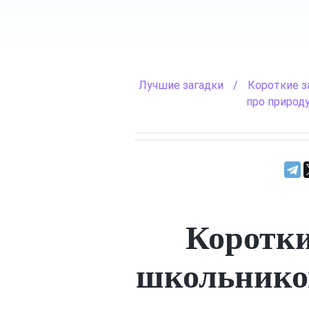
Лучшие загадки
/
Короткие з
про природ
Коротки
школьников