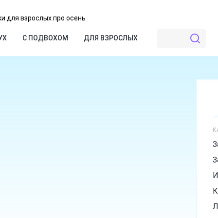
и для взрослых про осень
УХ
С ПОДВОХОМ
ДЛЯ ВЗРОСЛЫХ
К
З
З
И
К
Л