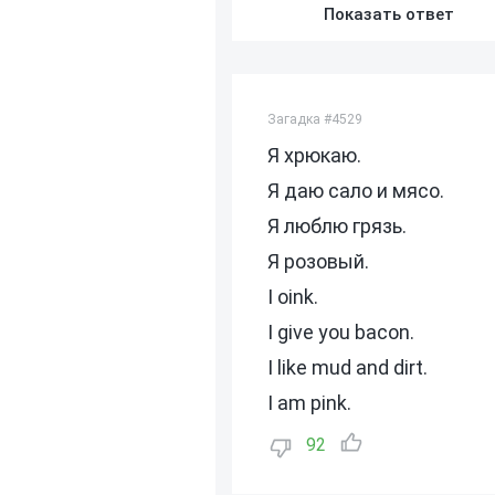
Показать ответ
Загадка #4529
Я хрюкаю.
Я даю сало и мясо.
Я люблю грязь.
Я розовый.
I oink.
I give you bacon.
I like mud and dirt.
I am pink.
92