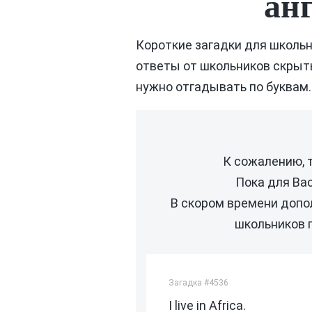
ан
Короткие загадки для школьн
ответы от школьников скрыты
нужно отгадывать по буквам.
К сожалению, 
Пока для Ва
В скором времени допо
школьников п
Загадка #4536
I live in Africa.