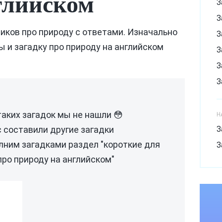
глийском
З
З
иков про природу с ответами. Изначально
З
 и загадку про природу на английском
З
З
З
З
З
таких загадок мы не нашли 😳
Н
с составили другие загадки
З
З
лним загадками раздел "короткие для
З
З
ро природу на английском"
З
и
З
З