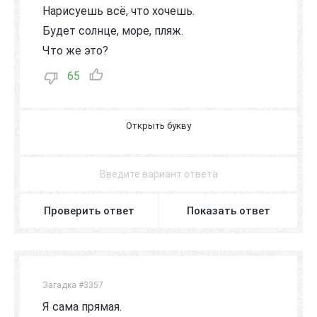
Нарисуешь всё, что хочешь.
Будет солнце, море, пляж.
Что же это?
65
К
А
Р
А
Н
Д
А
Ш
Проверить ответ
Показать ответ
Загадка #3357
Я сама прямая.