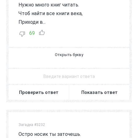
Нужно много книг читать.
Чтоб найти все книги века,
Приходи в...
69
Б
И
Б
Л
И
О
Т
Е
К
У
Проверить ответ
Показать ответ
Загадка #3232
Остро носик ты заточешь.