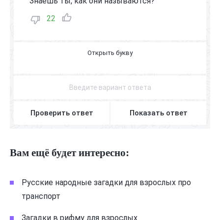
Знаешь ты, как они называются?
22
П
Е
Р
В
О
К
Л
А
С
С
Н
И
К
И
Проверить ответ
Показать ответ
Вам ещё будет интересно:
Русские народные загадки для взрослых про
транспорт
Загадки в рифму для взрослых