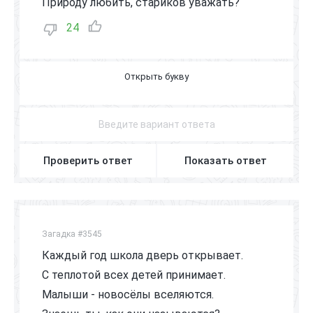
Природу любить, стариков уважать?
24
У
Ч
И
Т
Е
Л
Ь
Проверить ответ
Показать ответ
Загадка #3545
Каждый год школа дверь открывает.
С теплотой всех детей принимает.
Малыши - новосёлы вселяются.