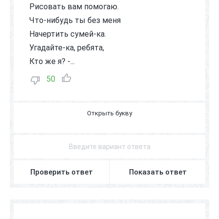
Рисовать вам помогаю.
Что-нибудь ты без меня
Начертить сумей-ка.
Угадайте-ка, ребята,
Кто же я? -...
50
Л
И
Н
Е
Й
К
А
Проверить ответ
Показать ответ