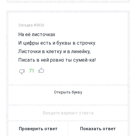
Загадка #3836
На её листочках
И цифры есть и буквы в строчку.
Листочки в клетку и в линейку,
Писать в ней ровно ты сумей-ка!
71
Т
Е
Т
Р
А
Д
Ь
Проверить ответ
Показать ответ