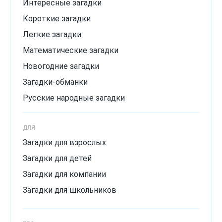
Интересные загадки
Короткие загадки
Легкие загадки
Математические загадки
Новогодние загадки
Загадки-обманки
Русские народные загадки
Загадки с подвохом
ДЛЯ
Сложные загадки
Загадки для взрослых
Смешные загадки
Загадки для детей
Хитрые загадки
Загадки для компании
Загадки для школьников