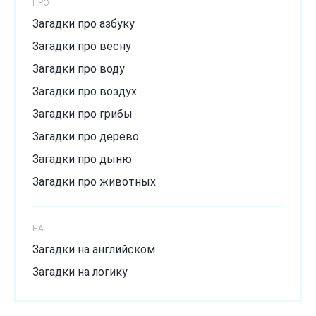
ПРО
Загадки про азбуку
Загадки про весну
Загадки про воду
Загадки про воздух
Загадки про грибы
Загадки про дерево
Загадки про дыню
Загадки про животных
Загадки про зиму
Загадки про лёд
НА
Загадки про лето
Загадки на английском
Загадки про мороз
Загадки на логику
Загадки про музыкальный инструмент