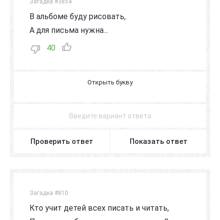
Загадка #3854
В альбоме буду рисовать,
А для письма нужна...
40
Т
Е
Т
Р
А
Д
Ь
Проверить ответ
Показать ответ
Загадка #810
Кто учит детей всех писать и читать,