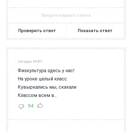
З
В
О
Н
О
К
Проверить ответ
Показать ответ
Загадка #4491
Физкультура здесь у нас!
На уроке целый класс.
Кувыркались мы, скакали
Классом всем в...
94