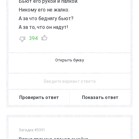
Бьют его рукой и палкой.
Никому его не жалко.
А за что беднягу бьют?
А за то, что он надут!
394
М
Я
Ч
Проверить ответ
Показать ответ
Загадка #3391