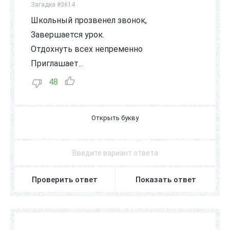
Загадка #3614
Школьный прозвенел звонок,
Завершается урок.
Отдохнуть всех непременно
Приглашает...
48
П
Е
Р
Е
М
Е
Н
А
Проверить ответ
Показать ответ