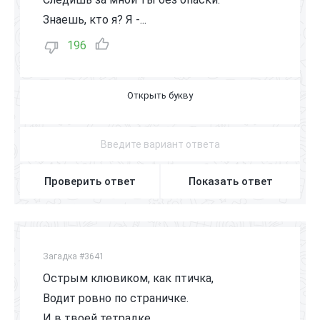
Знаешь, кто я? Я -...
196
У
К
А
З
К
А
Проверить ответ
Показать ответ
Загадка #3641
Острым клювиком, как птичка,
Водит ровно по страничке.
И в твоей тетрадке