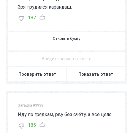
Зря трудился карандаш.
187
Л
А
С
Т
И
К
Проверить ответ
Показать ответ
Загадка #3938
Иду по грядкам, рву без счёту, а всё цело.
185