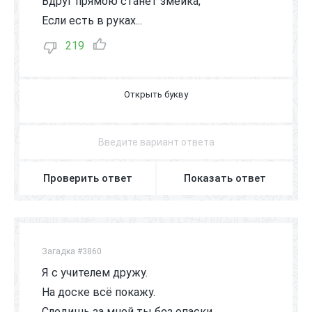
Вдруг прямою станет змейка,
Если есть в руках...
219
Л
И
Н
Е
Й
К
А
Проверить ответ
Показать ответ
Загадка #3860
Я с учителем дружу.
На доске всё покажу.
Следишь за мной ты без опаски.