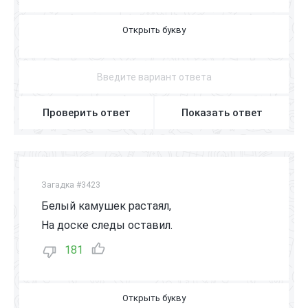
Ч
Т
Е
Н
И
Е
Проверить ответ
Показать ответ
Загадка #3423
Белый камушек растаял,
На доске следы оставил.
181