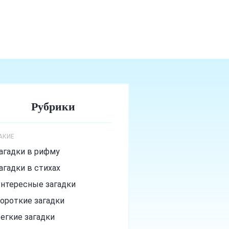
Рубрики
АКИЕ
агадки в рифму
агадки в стихах
нтересные загадки
ороткие загадки
егкие загадки