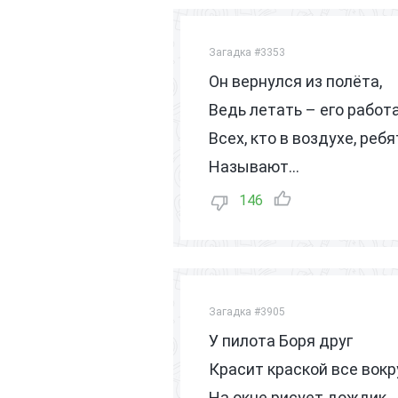
Загадка #3353
Он вернулся из полёта,
Ведь летать – его работа
Всех, кто в воздухе, ребя
Называют…
146
Загадка #3905
У пилота Боря друг
Красит краской все вокр
На окне рисует дождик,