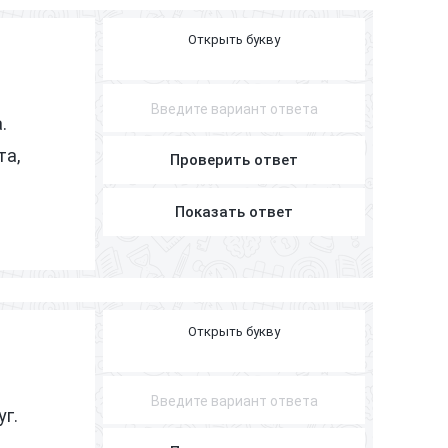
Л
Е
Т
Ч
И
К
.
та,
Проверить ответ
Показать ответ
Х
У
Д
О
Ж
Н
И
К
уг.