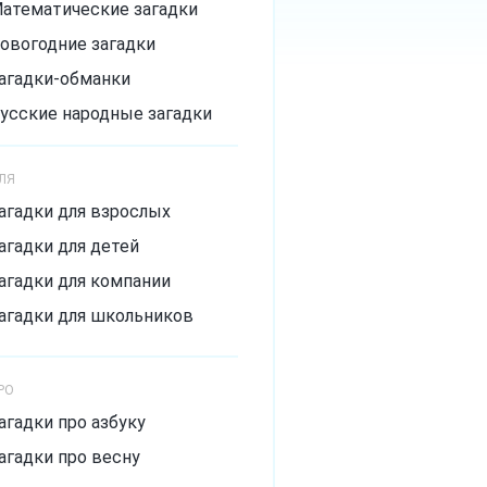
атематические загадки
овогодние загадки
агадки-обманки
усские народные загадки
агадки с подвохом
ЛЯ
ложные загадки
агадки для взрослых
мешные загадки
агадки для детей
итрые загадки
агадки для компании
агадки для школьников
РО
агадки про азбуку
агадки про весну