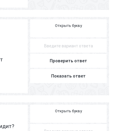
З
З
З
З
П
О
В
А
Р
т
Проверить ответ
Показать ответ
В
Р
А
Ч
сидит?