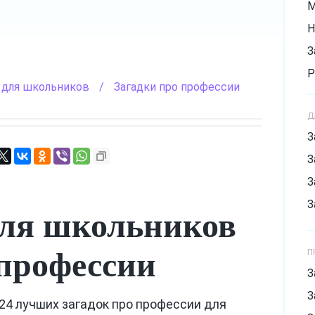
М
Н
З
Р
 для школьников
/
Загадки про профессии
З
Д
С
З
С
З
Х
З
З
для школьников
профессии
П
З
З
24 лучших загадок про профессии для