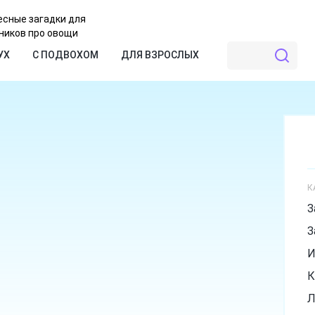
есные загадки для
ников про овощи
УХ
С ПОДВОХОМ
ДЛЯ ВЗРОСЛЫХ
К
З
З
И
К
Л