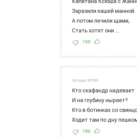
Капитана Ксюша с Жанн
Заразили кашей манной.
А потом лечили щами,
Стать хотят они …
199
Загадка #2998
Кто скафандр надевает
И на глубину ныряет?
Кто в ботинках со свинц
Ходит там по дну пешко
196