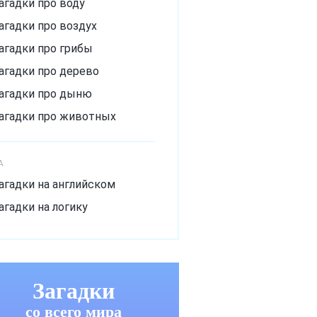
агадки про воду
агадки про воздух
агадки про грибы
агадки про дерево
агадки про дыню
агадки про животных
агадки про зиму
агадки про лёд
А
агадки про лето
агадки на английском
агадки про мороз
агадки на логику
агадки про музыкальный
нструмент
агадки про овощи
Загадки
агадки про огурец
со всего мира