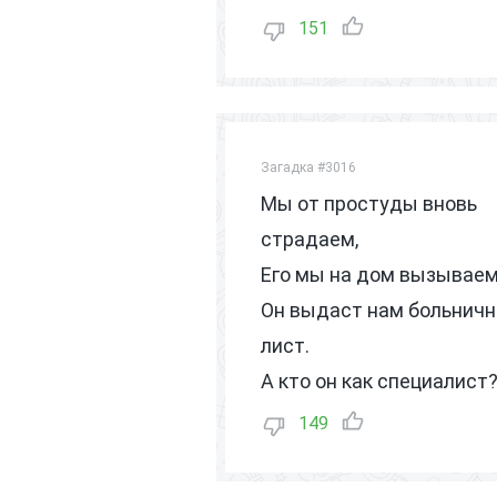
151
Загадка #3016
Мы от простуды вновь
страдаем,
Его мы на дом вызываем
Он выдаст нам больнич
лист.
А кто он как специалист
149