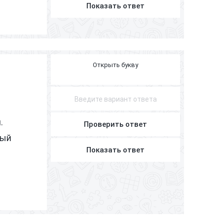
Показать ответ
В
Р
А
Ч
.
Проверить ответ
ный
Показать ответ
?