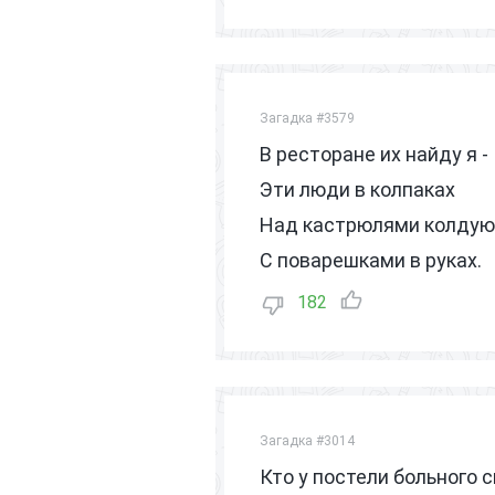
Загадка #3579
В ресторане их найду я -
Эти люди в колпаках
Над кастрюлями колдую
С поварешками в руках.
182
Загадка #3014
Кто у постели больного 