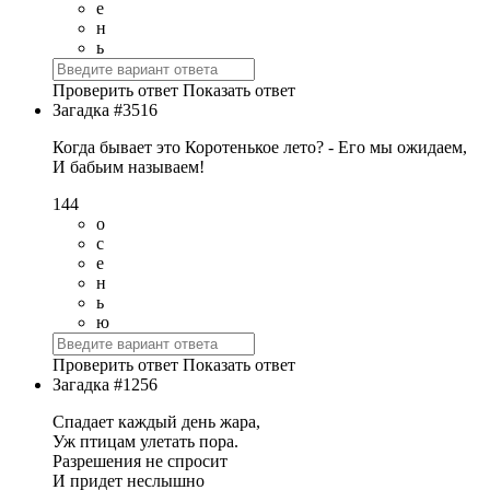
е
н
ь
Проверить ответ
Показать ответ
Загадка #3516
Когда бывает это Коротенькое лето? - Его мы ожидаем,
И бабьим называем!
144
о
с
е
н
ь
ю
Проверить ответ
Показать ответ
Загадка #1256
Спадает каждый день жара,
Уж птицам улетать пора.
Разрешения не спросит
И придет неслышно