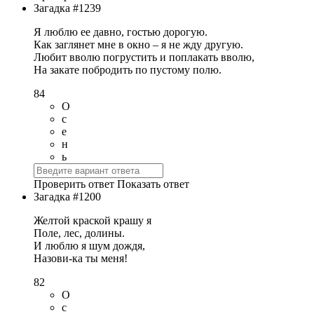
Загадка #1239
Я люблю ее давно, гостью дорогую.
Как заглянет мне в окно – я не жду другую.
Любит вволю погрустить и поплакать вволю,
На закате побродить по пустому полю.
84
О
с
е
н
ь
Проверить ответ
Показать ответ
Загадка #1200
Желтой краской крашу я
Поле, лес, долины.
И люблю я шум дождя,
Назови-ка ты меня!
82
О
с