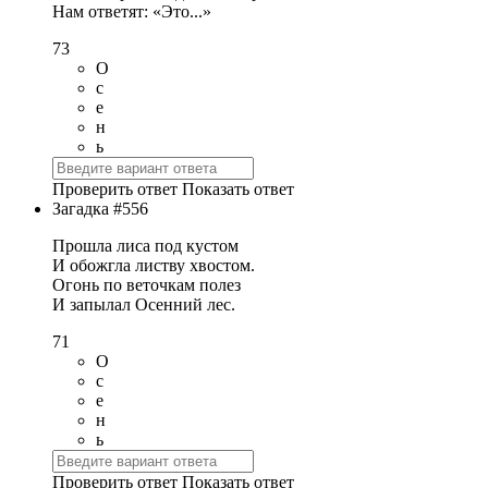
Нам ответят: «Это...»
73
О
с
е
н
ь
Проверить ответ
Показать ответ
Загадка #556
Прошла лиса под кустом
И обожгла листву хвостом.
Огонь по веточкам полез
И запылал Осенний лес.
71
О
с
е
н
ь
Проверить ответ
Показать ответ