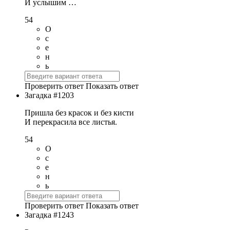
И услышим …
54
О
с
е
н
ь
Проверить ответ
Показать ответ
Загадка #1203
Пришла без красок и без кисти
И перекрасила все листья.
54
О
с
е
н
ь
Проверить ответ
Показать ответ
Загадка #1243