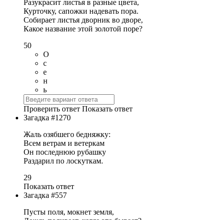
Разукрасит листья в разные цвета,
Курточку, сапожки надевать пора.
Собирает листья дворник во дворе,
Какое название этой золотой поре?
50
О
с
е
н
ь
Проверить ответ
Показать ответ
Загадка #1270
Жаль озябшего бедняжку:
Всем ветрам и ветеркам
Он последнюю рубашку
Раздарил по лоскуткам.
29
Показать ответ
Загадка #557
Пусты поля, мокнет земля,