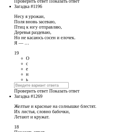
Проверить ответ
Показать ответ
Загадка #1196
Несу я урожаи,
Поля вновь засеваю,
Птиц к югу отправляю,
Деревья раздеваю,
Но не касаюсь сосен и елочек.
Я — …
19
О
с
е
н
ь
Проверить ответ
Показать ответ
Загадка #1269
Желтые и красные на солнышке блестят.
Их листья, словно бабочки,
Летают и кружат.
18