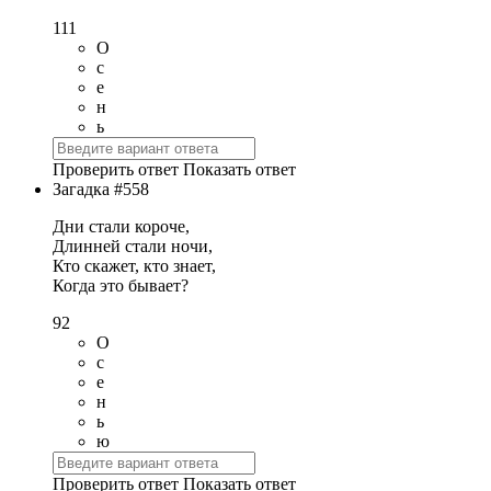
111
О
с
е
н
ь
Проверить ответ
Показать ответ
Загадка #558
Дни стали короче,
Длинней стали ночи,
Кто скажет, кто знает,
Когда это бывает?
92
О
с
е
н
ь
ю
Проверить ответ
Показать ответ