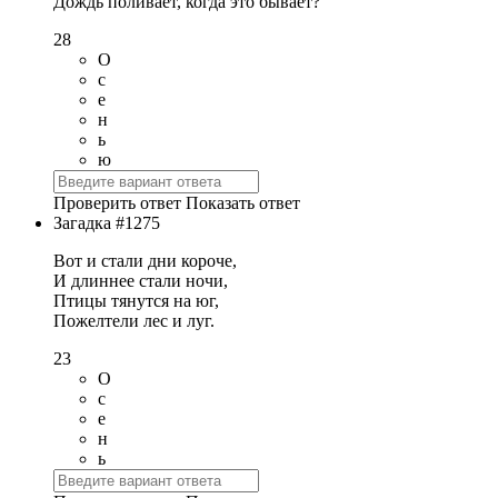
Дождь поливает, когда это бывает?
28
О
с
е
н
ь
ю
Проверить ответ
Показать ответ
Загадка #1275
Вот и стали дни короче,
И длиннее стали ночи,
Птицы тянутся на юг,
Пожелтели лес и луг.
23
О
с
е
н
ь