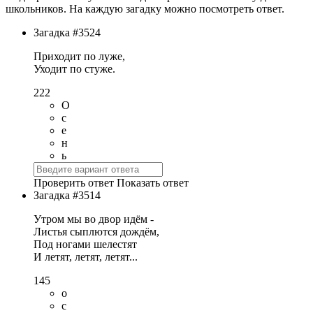
школьников. На каждую загадку можно посмотреть ответ.
Загадка #3524
Приходит по луже,
Уходит по стуже.
222
О
с
е
н
ь
Проверить ответ
Показать ответ
Загадка #3514
Утром мы во двор идём -
Листья сыплются дождём,
Под ногами шелестят
И летят, летят, летят...
145
о
с