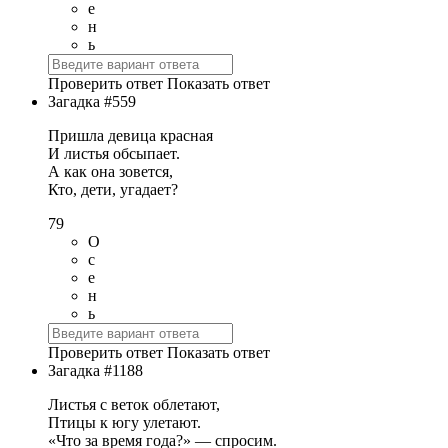
е
н
ь
Проверить ответ
Показать ответ
Загадка #559
Пришла девица красная
И листья обсыпает.
А как она зовется,
Кто, дети, угадает?
79
О
с
е
н
ь
Проверить ответ
Показать ответ
Загадка #1188
Листья с веток облетают,
Птицы к югу улетают.
«Что за время года?» — спросим.