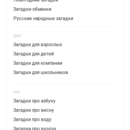
Загадки-обманки
Русские народные загадки
Загадки с подвохом
ДЛЯ
Сложные загадки
Загадки для взрослых
Смешные загадки
Загадки для детей
Хитрые загадки
Загадки для компании
Загадки для школьников
ПРО
Загадки про азбуку
Загадки про весну
Загадки про воду
Загадки про воздух