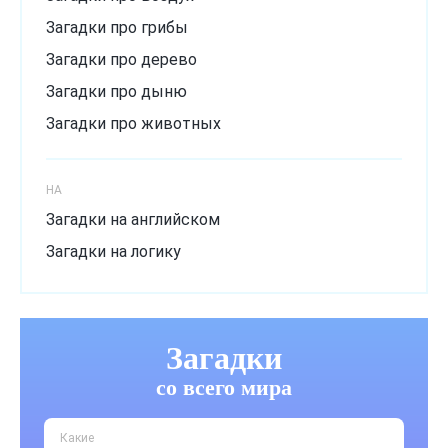
Загадки про грибы
Загадки про дерево
Загадки про дыню
Загадки про животных
Загадки про зиму
Загадки про лёд
НА
Загадки про лето
Загадки на английском
Загадки про мороз
Загадки на логику
Загадки про музыкальный инструмент
Загадки про овощи
Загадки
Загадки про огурец
Загадки про одежду
со всего мира
Загадки про осень
Какие
Загадки про природу