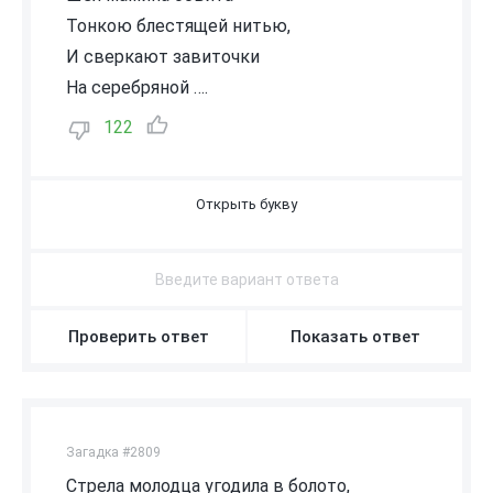
Тонкою блестящей нитью,
И сверкают завиточки
На серебряной ….
122
Ц
Е
П
О
Ч
К
Е
Проверить ответ
Показать ответ
Загадка #2809
Стрела молодца угодила в болото,