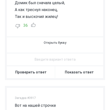
Домик был сначала целый,
А как треснул наконец,
Так и выскочил жилец!
36
Ц
Ы
П
Л
Е
Н
О
К
Проверить ответ
Показать ответ
Загадка #3917
Вот на нашей строчке