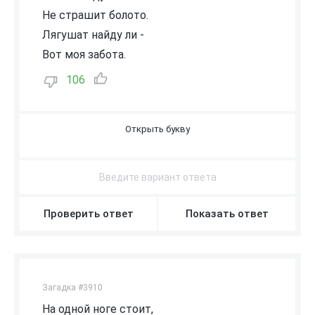
Не страшит болото.
Лягушат найду ли -
Вот моя забота.
106
Ц
А
П
Л
Я
Проверить ответ
Показать ответ
Загадка #3910
На одной ноге стоит,