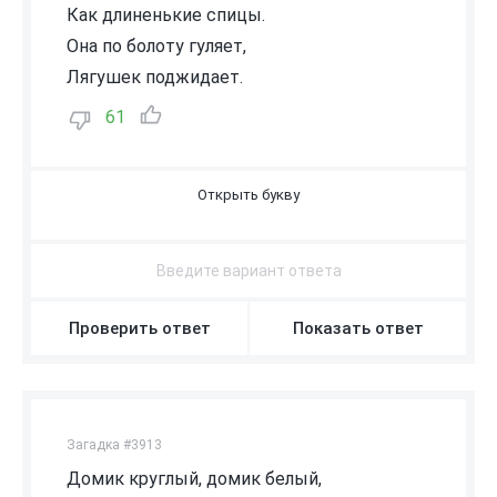
Как длиненькие спицы.
Она по болоту гуляет,
Лягушек поджидает.
61
Ц
А
П
Л
Я
Проверить ответ
Показать ответ
Загадка #3913
Домик круглый, домик белый,