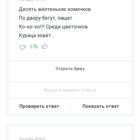
Десять жёлтеньких комочков
По двору бегут, пищат.
Ко-ко-ко!!! Среди цветочков
Курица зовёт....
176
Ц
Ы
П
Л
Я
Т
Проверить ответ
Показать ответ
Загадка #3916