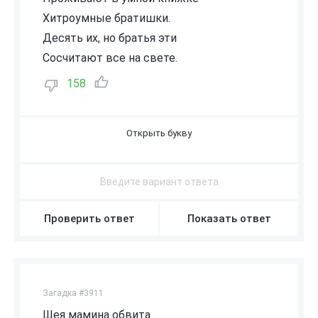
Хитроумные братишки.
Десять их, но братья эти
Сосчитают все на свете.
158
Ц
И
Ф
Р
Ы
Проверить ответ
Показать ответ
Загадка #3911
Шея мамина обвита