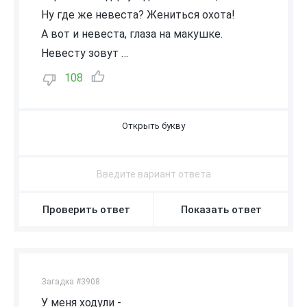
Ну где же невеста? Жениться охота!
А вот и невеста, глаза на макушке.
Невесту зовут …
108
Ц
А
Р
Е
В
Н
А
-
Л
Я
Г
У
Ш
К
А
Проверить ответ
Показать ответ
Загадка #3908
У меня ходули -