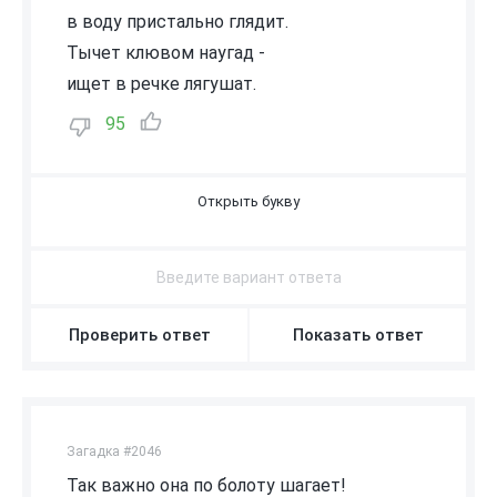
в воду пристально глядит.
Тычет клювом наугад -
ищет в речке лягушат.
95
Ц
А
П
Л
Я
Проверить ответ
Показать ответ
Загадка #2046
Так важно она по болоту шагает!