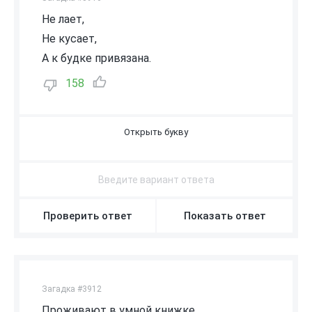
Не лает,
Не кусает,
А к будке привязана.
158
Ц
Е
П
Ь
Проверить ответ
Показать ответ
Загадка #3912
Проживают в умной книжке