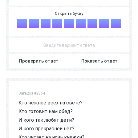
С
Е
С
Т
Р
Е
Н
К
А
Проверить ответ
Показать ответ
Загадка #2864
Кто нежнее всех на свете?
Кто готовит нам обед?
И кого так любят дети?
И кого прекрасней нет?
Кто читает на ночь книжки?