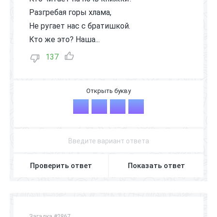
Разгребая горы хлама,
Не ругает нас с братишкой.
Кто же это? Наша...
137
М
А
М
А
Проверить ответ
Показать ответ
Загадка #2867