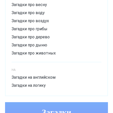
Загадки про весну
Загадки про воду
Загадки про воздух
Загадки про грибы
Загадки про дерево
Загадки про дыню
Загадки про животных
Загадки про зиму
Загадки про лёд
НА
Загадки про лето
Загадки на английском
Загадки про мороз
Загадки на логику
Загадки про музыкальный инструмент
Загадки про овощи
Загадки
Загадки про огурец