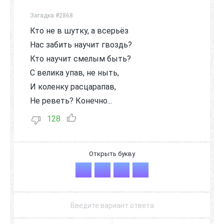
Загадка #2868
Кто не в шутку, а всерьёз
Нас забить научит гвоздь?
Кто научит смелым быть?
С велика упав, не ныть,
И коленку расцарапав,
Не реветь? Конечно...
128
П
А
П
А