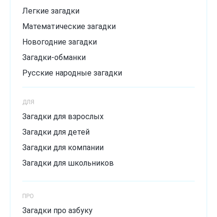
Легкие загадки
Математические загадки
Новогодние загадки
Загадки-обманки
Русские народные загадки
Загадки с подвохом
ДЛЯ
Сложные загадки
Загадки для взрослых
Смешные загадки
Загадки для детей
Хитрые загадки
Загадки для компании
Загадки для школьников
ПРО
Загадки про азбуку