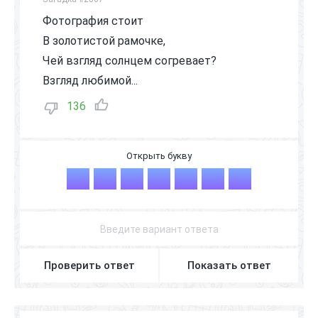
Фотография стоит
В золотистой рамочке,
Чей взгляд солнцем согревает?
Взгляд любимой...
136
М
А
М
О
Ч
К
И
Проверить ответ
Показать ответ