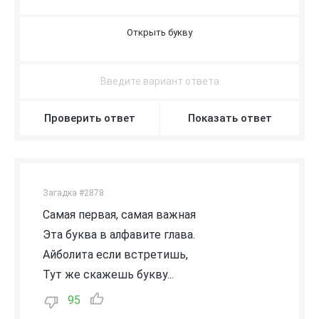
А
Л
Ф
А
В
И
Т
Проверить ответ
Показать ответ
Загадка #2878
Самая первая, самая важная
Эта буква в алфавите глава.
Айболита если встретишь,
Тут же скажешь букву...
95