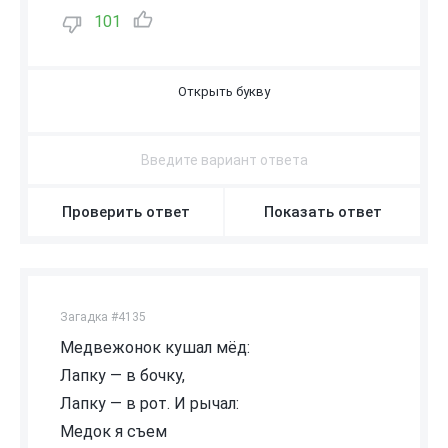
101
П
Проверить ответ
Показать ответ
Загадка #4135
Медвежонок кушал мёд:
Лапку — в бочку,
Лапку — в рот. И рычал:
Медок я съем