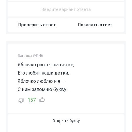
Проверить ответ
Показать ответ
Загадка #4146
Яблочко растёт на ветке,
Его любят наши детки.
Яблочко люблю и я —
С ним запомню букву...
157
Я