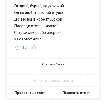
Гладкий, бурый, неуклюжий,
Он не любит зимней стужи.
До весны в норе глубокой
Посреди степи широкой
Сладко спит себе зверёк!
Как зовут его?
172
С
У
Р
О
К
Проверить ответ
Показать ответ