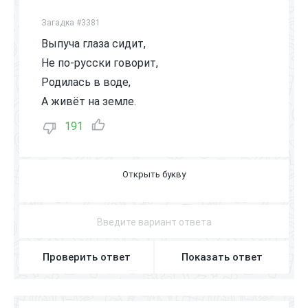
Загадка #3381
Выпуча глаза сидит,
Не по-русски говорит,
Родилась в воде,
А живёт на земле.
191
Л
Я
Г
У
Ш
К
А
Проверить ответ
Показать ответ