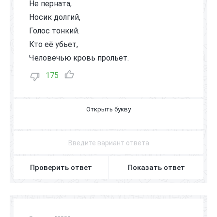
Не перната,
Носик долгий,
Голос тонкий.
Кто её убьет,
Человечью кровь прольёт.
175
К
О
М
А
Р
Проверить ответ
Показать ответ