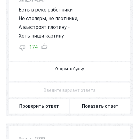
Загадка #2947
Есть в реке работники
Не столяры, не плотники,
А выстроят плотину -
Хоть пиши картину.
174
Б
О
Б
Р
Ы
Проверить ответ
Показать ответ
Загадка #3808