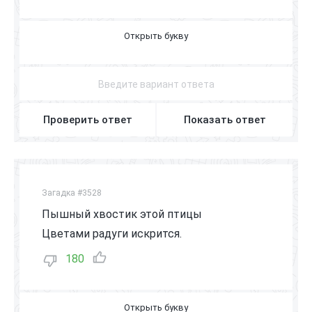
Ц
Ы
П
Л
Е
Н
О
К
Проверить ответ
Показать ответ
Загадка #3528
Пышный хвостик этой птицы
Цветами радуги искрится.
180