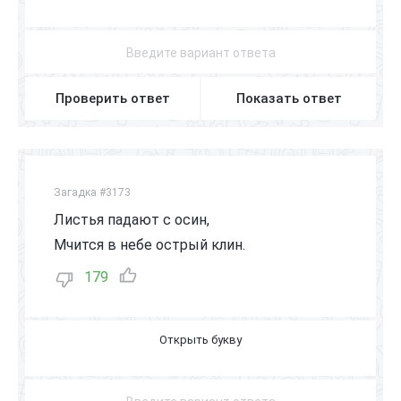
К
Р
О
Т
Проверить ответ
Показать ответ
Загадка #3173
Листья падают с осин,
Мчится в небе острый клин.
179
Ж
У
Р
А
В
Л
Ь