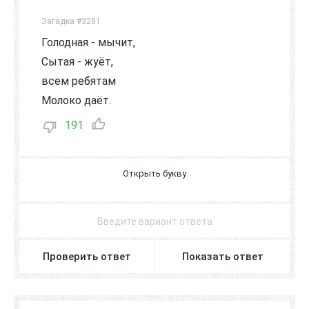
Загадка #3281
Голодная - мычит,
Сытая - жуёт,
всем ребятам
Молоко даёт.
191
К
О
Р
О
В
А
Проверить ответ
Показать ответ