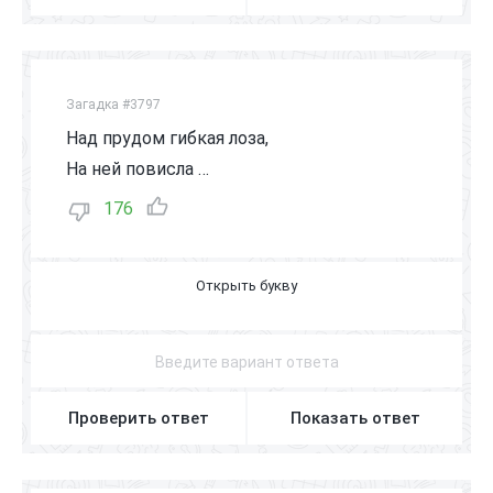
Загадка #3797
Над прудом гибкая лоза,
На ней повисла …
176
С
Т
Р
Е
К
О
З
А
Проверить ответ
Показать ответ