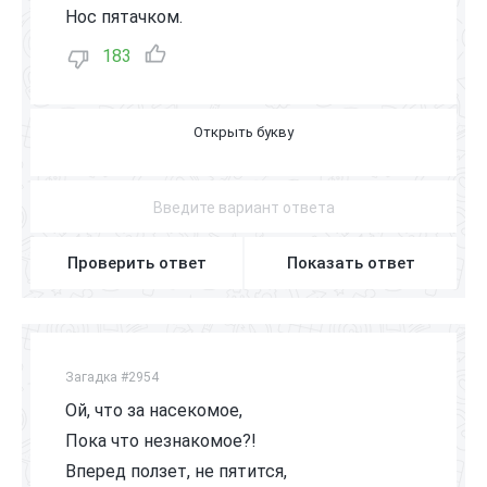
Нос пятачком.
183
П
О
Р
О
С
Е
Н
О
К
Проверить ответ
Показать ответ
Загадка #2954
Ой, что за насекомое,
Пока что незнакомое?!
Вперед ползет, не пятится,