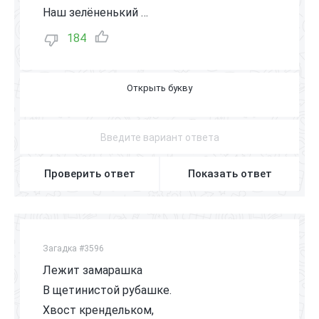
Наш зелёненький …
184
К
У
З
Н
Е
Ч
И
К
Проверить ответ
Показать ответ
Загадка #3596
Лежит замарашка
В щетинистой рубашке.
Хвост крендельком,