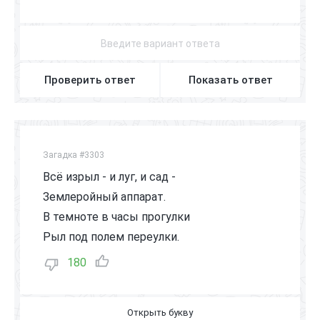
М
Е
Д
В
Е
Д
Ь
Проверить ответ
Показать ответ
Загадка #3303
Всё изрыл - и луг, и сад -
Землеройный аппарат.
В темноте в часы прогулки
Рыл под полем переулки.
180