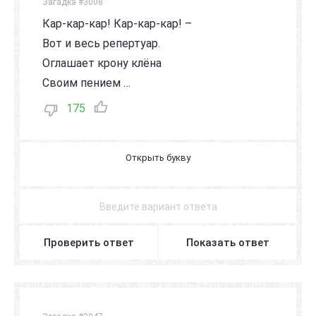
Загадка #3008
Кар-кар-кар! Кар-кар-кар! –
Вот и весь репертуар.
Оглашает крону клёна
Своим пением …
175
В
О
Р
О
Н
А
Проверить ответ
Показать ответ