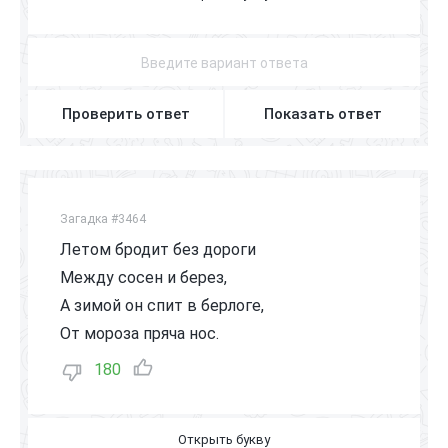
П
А
В
Л
И
Н
Проверить ответ
Показать ответ
Загадка #3464
Летом бродит без дороги
Между сосен и берез,
А зимой он спит в берлоге,
От мороза пряча нос.
180