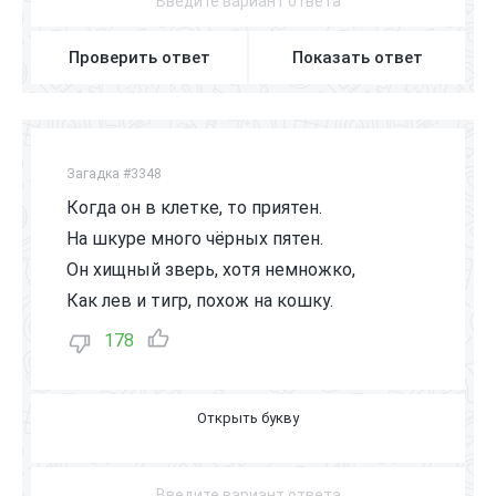
Проверить ответ
Показать ответ
Загадка #3348
Когда он в клетке, то приятен.
На шкуре много чёрных пятен.
Он хищный зверь, хотя немножко,
Как лев и тигр, похож на кошку.
178
Л
Е
О
П
А
Р
Д