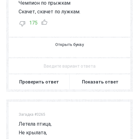
Чемпион по прыжкам
Скачет, скачет по лужкам.
175
К
У
З
Н
Е
Ч
И
К
Проверить ответ
Показать ответ
Загадка #3265
Летела птица,
Не крылата,