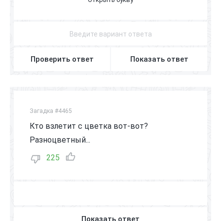
О
Б
Е
З
Ь
Я
Н
К
И
Проверить ответ
Показать ответ
Загадка #4465
Кто взлетит с цветка вот-вот?
Разноцветный...
225
Показать ответ