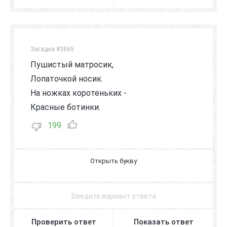
Загадка #3865
Пушистый матросик,
Лопаточкой носик.
На ножках коротеньких -
Красные ботинки.
199
У
Т
Е
Н
О
К
Проверить ответ
Показать ответ