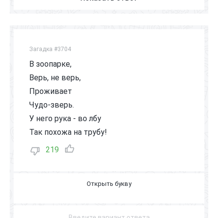
Загадка #3704
В зоопарке,
Верь, не верь,
Проживает
Чудо-зверь.
У него рука - во лбу
Так похожа на трубу!
219
С
Л
О
Н