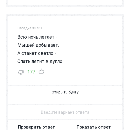
Загадка #3751
Всю ночь летает -
Мышей добывает.
А станет светло -
Спать летит в дупло.
177
С
О
В
А
Проверить ответ
Показать ответ