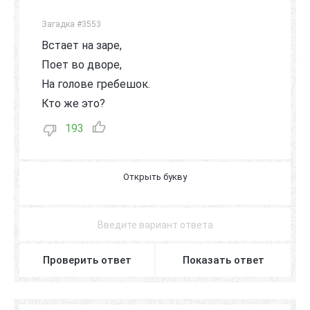
Загадка #3553
Встает на заре,
Поет во дворе,
На голове гребешок.
Кто же это?
193
П
Е
Т
У
Х
Проверить ответ
Показать ответ