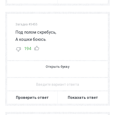
Загадка #3455
Под полом скребусь,
А кошки боюсь.
194
М
Ы
Ш
К
А
Проверить ответ
Показать ответ