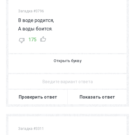
Загадка #3796
В воде родится,
А воды боится.
175
С
Т
Р
Е
К
О
З
А
Проверить ответ
Показать ответ
Загадка #3311