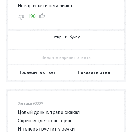
Невзрачная и невеличка.
190
С
О
Л
О
В
Е
Й
Проверить ответ
Показать ответ
Загадка #3309
Целый день в траве скакал,
Скрипку где-то потерял.
И теперь грустит у речки