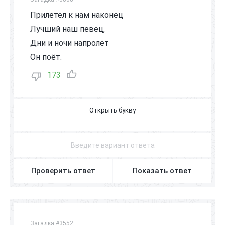
Прилетел к нам наконец
Лучший наш певец,
Дни и ночи напролёт
Он поёт.
173
С
О
Л
О
В
Е
Й
Проверить ответ
Показать ответ
Загадка #3552