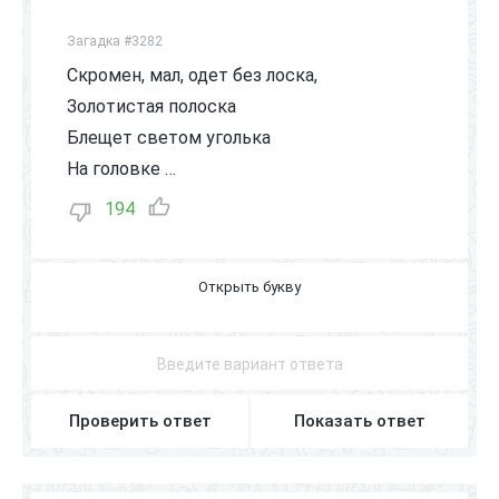
Загадка #3282
Скромен, мал, одет без лоска,
Золотистая полоска
Блещет светом уголька
На головке …
194
К
О
Р
О
Л
Е
К
Проверить ответ
Показать ответ