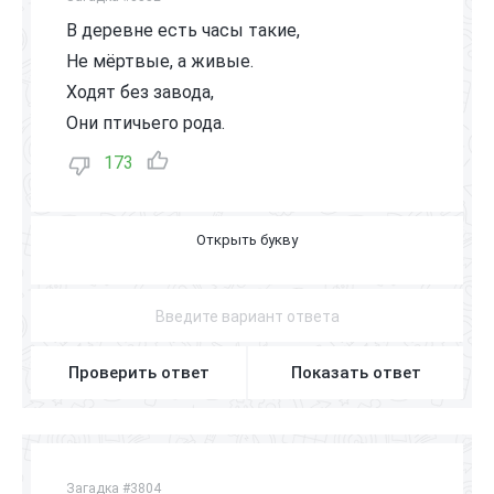
В деревне есть часы такие,
Не мёртвые, а живые.
Ходят без завода,
Они птичьего рода.
173
П
Е
Т
У
Х
Проверить ответ
Показать ответ
Загадка #3804