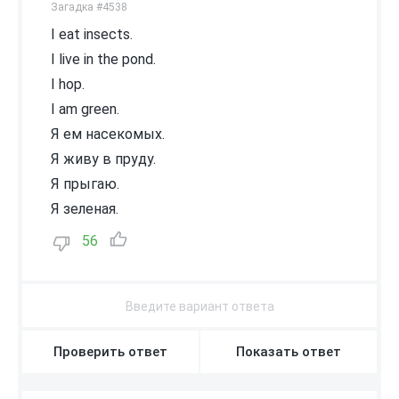
Загадка #4538
I eat insects.
I live in the pond.
I hop.
I am green.
Я ем насекомых.
Я живу в пруду.
Я прыгаю.
Я зеленая.
56
Проверить ответ
Показать ответ