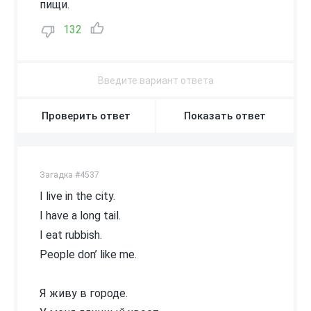
пищи.
132
Проверить ответ
Показать ответ
Загадка #4537
I live in the city.
I have a long tail.
I eat rubbish.
People don’ like me.
Я живу в городе.