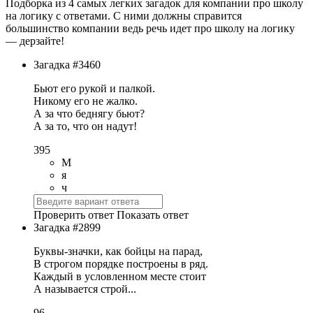
Подборка из 4 самых легких загадок для компании про школу
на логику с ответами. С ними должны справится
большинство компании ведь речь идет про школу на логику
— дерзайте!
Загадка #3460
Бьют его рукой и палкой.
Никому его не жалко.
А за что беднягу бьют?
А за то, что он надут!
395
М
я
ч
Проверить ответ
Показать ответ
Загадка #2899
Буквы-значки, как бойцы на парад,
В строгом порядке построены в ряд.
Каждый в условленном месте стоит
А называется строй...
96