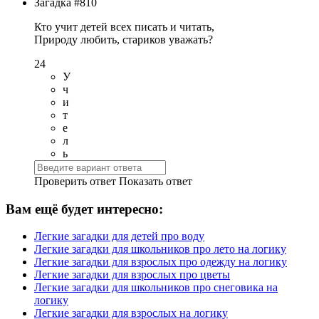
Загадка #810
Кто учит детей всех писать и читать,
Природу любить, стариков уважать?
24
У
ч
и
т
е
л
ь
Проверить ответ
Показать ответ
Вам ещё будет интересно:
Легкие загадки для детей про воду
Легкие загадки для школьников про лето на логику
Легкие загадки для взрослых про одежду на логику
Легкие загадки для взрослых про цветы
Легкие загадки для школьников про снеговика на
логику
Легкие загадки для взрослых на логику