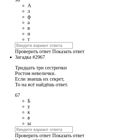
А
л
ф
а
в
и
т
Проверить ответ
Показать ответ
Загадка #2967
Тридцать три сестрички
Ростом невелички.
Если знаешь их секрет,
То на всё найдёшь ответ.
67
Б
у
к
в
ы
Проверить ответ
Показать ответ