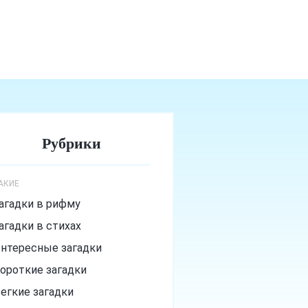
Рубрики
АКИЕ
агадки в рифму
агадки в стихах
нтересные загадки
ороткие загадки
егкие загадки