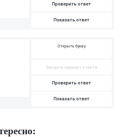
З
Проверить ответ
З
Показать ответ
З
З
К
О
М
Б
А
Й
Н
Проверить ответ
Показать ответ
тересно: