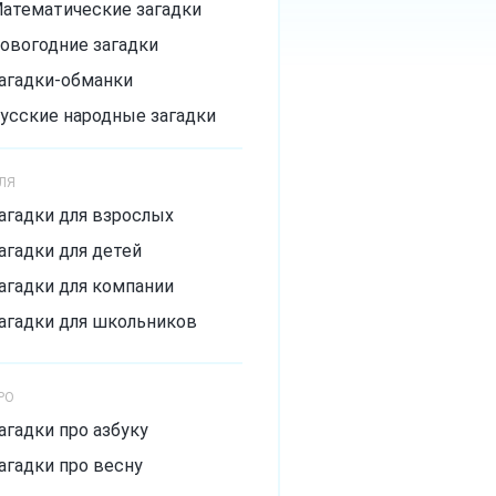
атематические загадки
овогодние загадки
агадки-обманки
усские народные загадки
агадки с подвохом
ЛЯ
ложные загадки
агадки для взрослых
мешные загадки
агадки для детей
итрые загадки
агадки для компании
агадки для школьников
РО
агадки про азбуку
агадки про весну