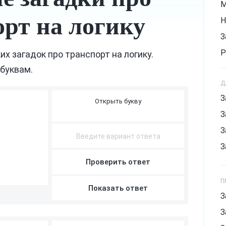
М
орт на логику
Н
З
Р
их загадок про транспорт на логику.
буквам.
З
Д
С
З
С
М
А
Ш
И
Н
А
З
Х
З
З
Проверить ответ
П
Показать ответ
З
З