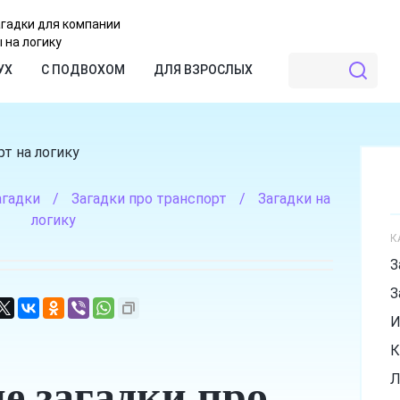
агадки для компании
 на логику
УХ
С ПОДВОХОМ
ДЛЯ ВЗРОСЛЫХ
агадки
/
Загадки про транспорт
/
Загадки на
логику
К
З
З
И
К
е загадки про
Л