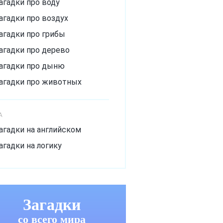
агадки про воду
агадки про воздух
агадки про грибы
агадки про дерево
агадки про дыню
агадки про животных
агадки про зиму
агадки про лёд
А
агадки про лето
агадки на английском
агадки про мороз
агадки на логику
агадки про музыкальный
нструмент
агадки про овощи
Загадки
агадки про огурец
со всего мира