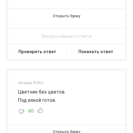
Т
Р
У
Т
О
В
И
К
Проверить ответ
Показать ответ
Загадка #1862
Цветник без цветов
Под елкой готов.
60