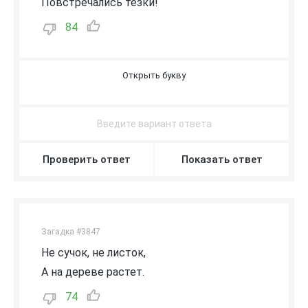
Повстречались тёзки!
84
П
О
Д
Б
Е
Р
Е
З
О
В
И
К
Проверить ответ
Показать ответ
Загадка #3847
Не сучок, не листок,
А на дереве растет.
74