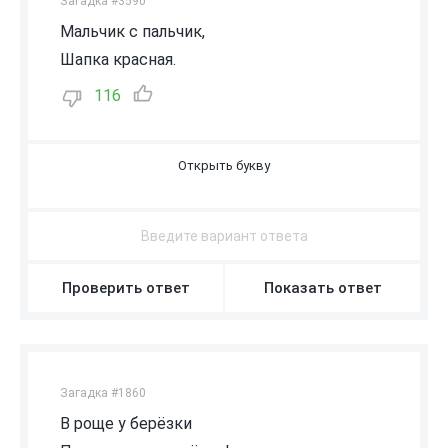
Загадка #3590
Мальчик с пальчик,
Шапка красная.
116
П
О
Д
О
С
И
Н
О
В
И
К
Проверить ответ
Показать ответ
Загадка #1860
В роще у берёзки