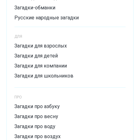
Загадки-обманки
Русские народные загадки
Загадки с подвохом
ДЛЯ
Сложные загадки
Загадки для взрослых
Смешные загадки
Загадки для детей
Хитрые загадки
Загадки для компании
Загадки для школьников
ПРО
Загадки про азбуку
Загадки про весну
Загадки про воду
Загадки про воздух