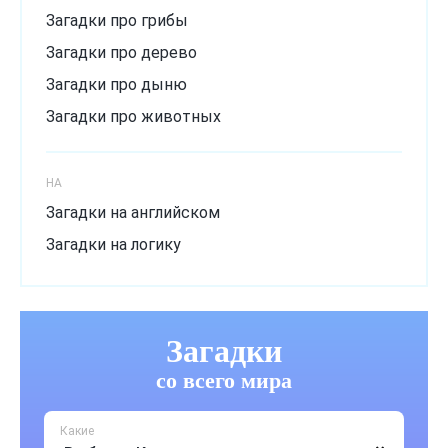
Загадки про грибы
Загадки про дерево
Загадки про дыню
Загадки про животных
Загадки про зиму
Загадки про лёд
НА
Загадки про лето
Загадки на английском
Загадки про мороз
Загадки на логику
Загадки про музыкальный инструмент
Загадки про овощи
Загадки
Загадки про огурец
Загадки про одежду
со всего мира
Загадки про осень
Какие
Загадки про природу