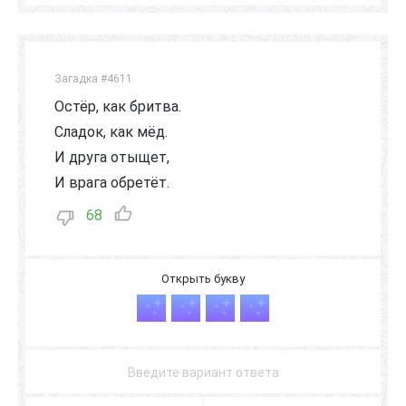
Загадка #4611
Остёр, как бритва.
Сладок, как мёд.
И друга отыщет,
И врага обретёт.
68
Я
З
Ы
К