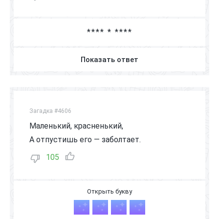
**** * ****
Показать ответ
Загадка #4606
Маленький, красненький,
А отпустишь его — заболтает.
105
Я
З
Ы
К