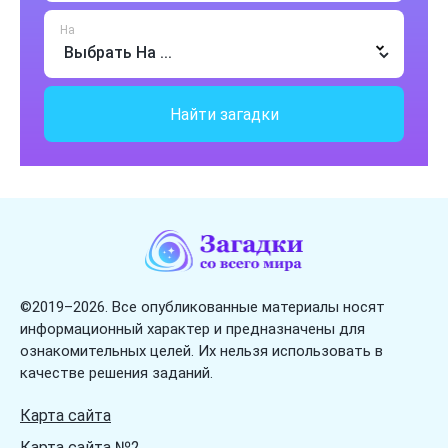
Загадки про транспорт
На
Загадки про тыкву
Загадки про фрукты
Найти загадки
Загадки про цветы
Загадки про цифры
Загадки про числа
Загадки про школу
Загадки про ягоды
Загадки про язык
©2019–2026. Все опубликованные материалы носят
информационный характер и предназначены для
ознакомительных целей. Их нельзя использовать в
качестве решения заданий.
Карта сайта
Карта сайта №2