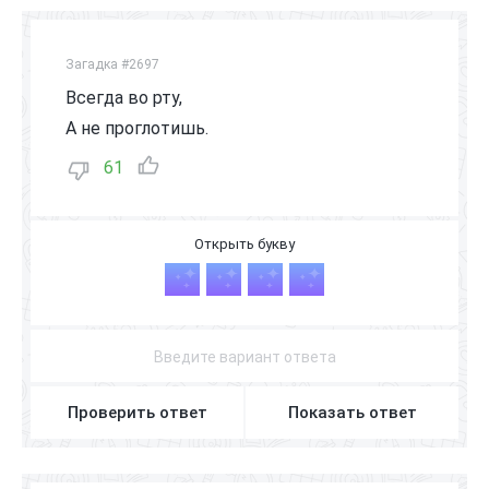
Загадка #2697
Всегда во рту,
А не проглотишь.
61
Я
З
Ы
К
Проверить ответ
Показать ответ