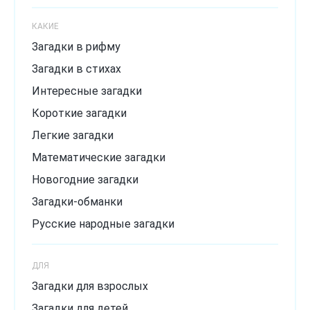
КАКИЕ
Загадки в рифму
Загадки в стихах
Интересные загадки
Короткие загадки
Легкие загадки
Математические загадки
Новогодние загадки
Загадки-обманки
Русские народные загадки
Загадки с подвохом
ДЛЯ
Сложные загадки
Загадки для взрослых
Смешные загадки
Загадки для детей