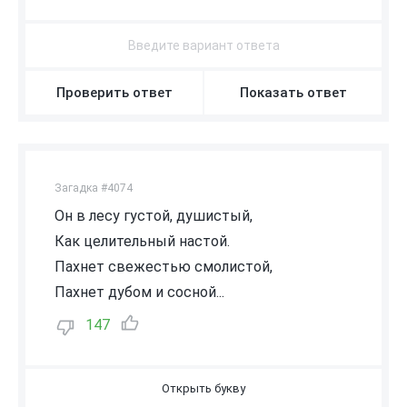
Проверить ответ
Показать ответ
Загадка #4074
Он в лесу густой, душистый,
Как целительный настой.
Пахнет свежестью смолистой,
Пахнет дубом и сосной...
147
В
О
З
Д
У
Х