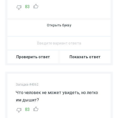
83
В
О
З
Д
У
Х
Проверить ответ
Показать ответ
Загадка #4062
Что человек не может увидеть, но легко
им дышит?
83