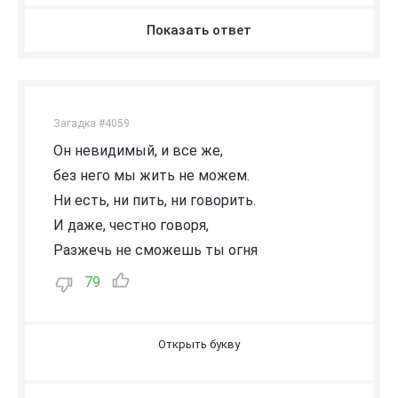
Показать ответ
Загадка #4059
Oн невидимый, и все же,
без него мы жить не можем.
Ни есть, ни пить, ни говорить.
И даже, честно говоря,
Разжечь не сможешь ты огня
79
В
О
З
Д
У
Х