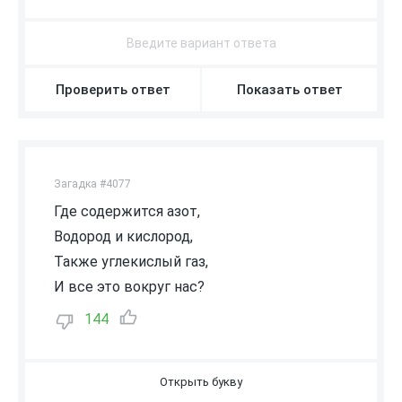
Проверить ответ
Показать ответ
Загадка #4077
Где содержится азот,
Водород и кислород,
Также углекислый газ,
И все это вокруг нас?
144
В
О
З
Д
У
Х