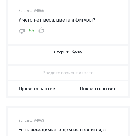
Загадка #4066
У чего нет веса, цвета и фигуры?
55
В
О
З
Д
У
Х
Проверить ответ
Показать ответ
Загадка #4063
Есть неведимка: в дом не просится, а