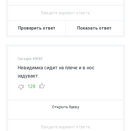
Проверить ответ
Показать ответ
Загадка #4080
Невидимка сидит на плече и в нос
задувает.
128
В
О
З
Д
У
Х