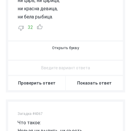
ни царь, ни царица,
ни красна девица,
ни бела рыбица.
32
В
О
З
Д
У
Х
Проверить ответ
Показать ответ
Загадка #4067
Что такое:
Нельзя ни выпить, ни съесть,