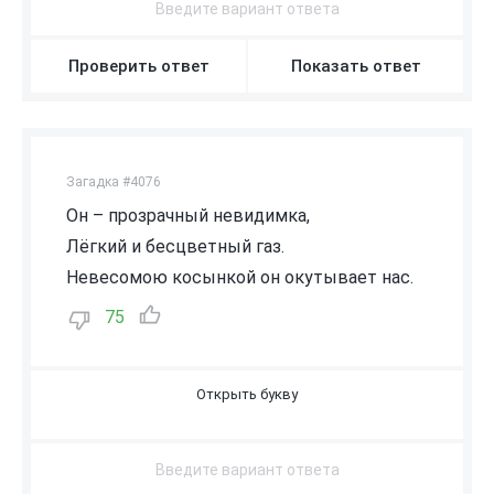
Проверить ответ
Показать ответ
Загадка #4076
Он – прозрачный невидимка,
Лёгкий и бесцветный газ.
Невесомою косынкой он окутывает нас.
75
В
О
З
Д
У
Х