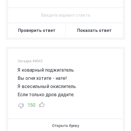
В
О
З
Д
У
Х
Проверить ответ
Показать ответ
Загадка #4065
Я коварный поджигатель.
Вы огня хотите - нате!
Я всесильный окислитель.
Если только дров дадите.
150
В
О
З
Д
У
Х