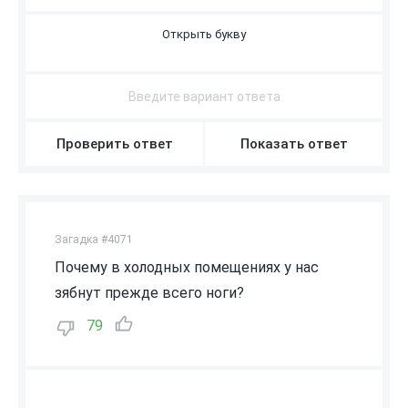
В
О
З
Д
У
Х
Проверить ответ
Показать ответ
Загадка #4071
Почему в холодных помещениях у нас
зябнут прежде всего ноги?
79