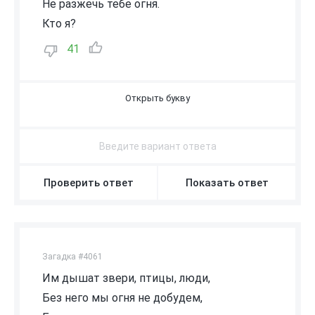
Не разжечь тебе огня.
Кто я?
41
В
О
З
Д
У
Х
Проверить ответ
Показать ответ
Загадка #4061
Им дышат звери, птицы, люди,
Без него мы огня не добудем,