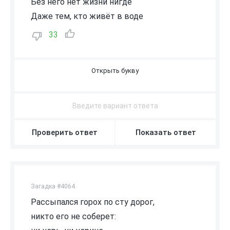
Без него нет жизни нигде
Даже тем, кто живёт в воде
33
В
О
З
Д
У
Х
Проверить ответ
Показать ответ
Загадка #4064
Рассыпался горох по сту дорог,
никто его не соберет: