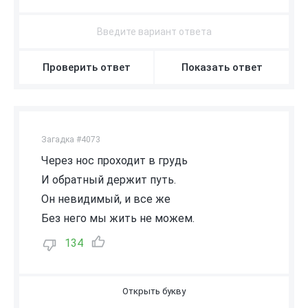
Проверить ответ
Показать ответ
Загадка #4073
Через нос проходит в грудь
И обратный держит путь.
Он невидимый, и все же
Без него мы жить не можем.
134
В
О
З
Д
У
Х