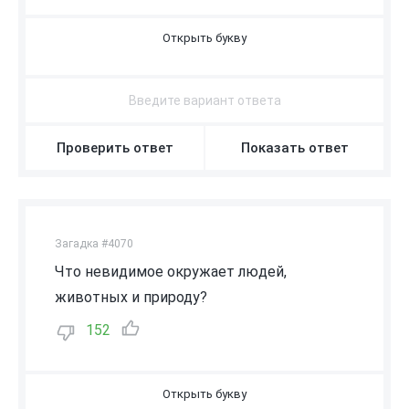
В
О
З
Д
У
Х
Проверить ответ
Показать ответ
Загадка #4070
Что невидимое окружает людей,
животных и природу?
152