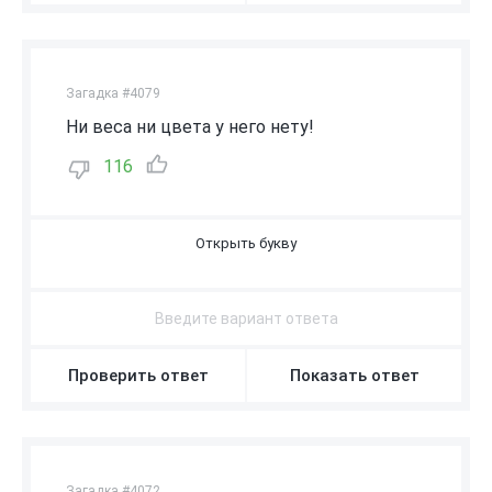
Загадка #4079
Ни веса ни цвета у него нету!
116
В
О
З
Д
У
Х
Проверить ответ
Показать ответ
Загадка #4072