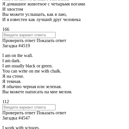
Я домашнее животное с четырьмя ногами
И хвостом
Вы можете услышать, как я лаю,
И я известен как лучший друг человека
166
Проверить ответ
Показать ответ
Загадка #4519
I am on the wall.
I am dark.
I am usually black or green.
You can write on me with chalk.
Я на стене.
Я темная.
Я обычно черная или зеленая.
Вы можете написать на мне мелом.
112
Проверить ответ
Показать ответ
Загадка #4547
I work with scissors.