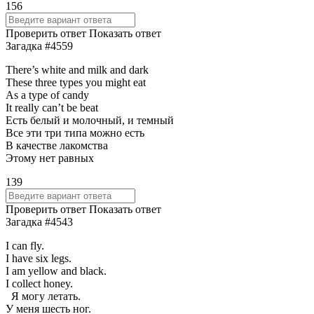
156
Проверить ответ
Показать ответ
Загадка #4559
There’s white and milk and dark
These three types you might eat
As a type of candy
It really can’t be beat
Есть белый и молочный, и темный
Все эти три типа можно есть
В качестве лакомства
Этому нет равных
139
Проверить ответ
Показать ответ
Загадка #4543
I can fly.
I have six legs.
I am yellow and black.
I collect honey.
Я могу летать.
У меня шесть ног.