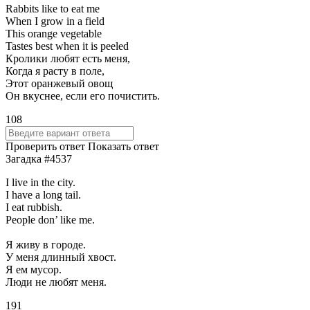
Rabbits like to eat me
When I grow in a field
This orange vegetable
Tastes best when it is peeled
Кролики любят есть меня,
Когда я расту в поле,
Этот оранжевый овощ
Он вкуснее, если его почистить.
108
Проверить ответ
Показать ответ
Загадка #4537
I live in the city.
I have a long tail.
I eat rubbish.
People don’ like me.
Я живу в городе.
У меня длинный хвост.
Я ем мусор.
Люди не любят меня.
191