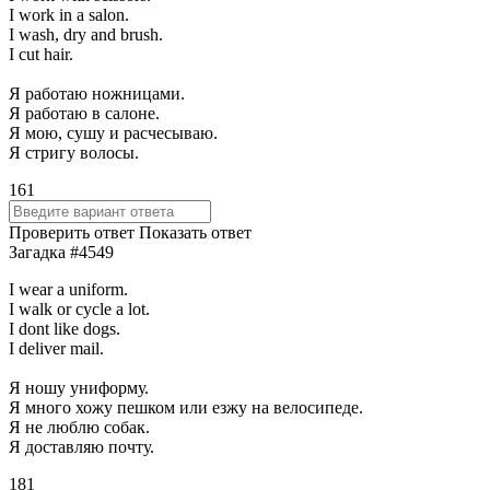
I work in a salon.
I wash, dry and brush.
I cut hair.
Я работаю ножницами.
Я работаю в салоне.
Я мою, сушу и расчесываю.
Я стригу волосы.
161
Проверить ответ
Показать ответ
Загадка #4549
I wear a uniform.
I walk or cycle a lot.
I dont like dogs.
I deliver mail.
Я ношу униформу.
Я много хожу пешком или езжу на велосипеде.
Я не люблю собак.
Я доставляю почту.
181