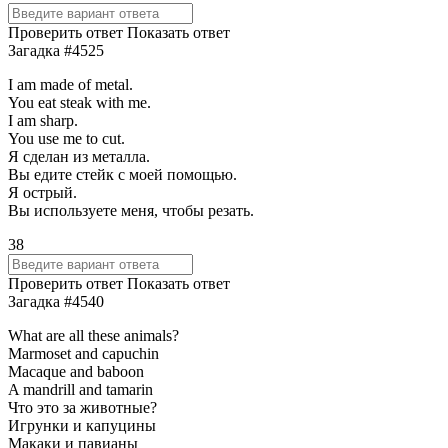
Проверить ответ
Показать ответ
Загадка #4525
I am made of metal.
You eat steak with me.
I am sharp.
You use me to cut.
Я сделан из металла.
Вы едите стейк с моей помощью.
Я острый.
Вы используете меня, чтобы резать.
38
Проверить ответ
Показать ответ
Загадка #4540
What are all these animals?
Marmoset and capuchin
Macaque and baboon
A mandrill and tamarin
Что это за животные?
Игрунки и капуцины
Макаки и павианы