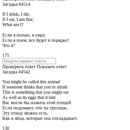
Загадка #4514
If I drink, I die.
If I eat, I am fine.
What am I?
Если я попью, я умру.
Если я поем, все будет в порядке!
Что я?
175
Проверить ответ
Показать ответ
Загадка #4542
You might be called this animal
If someone thinks that you’re afraid
This is something that you might eat
As well as its eggs that it laid
Вас могли бы назвать этой птицей
Если подумают, что ты трусишь.
Эту птицу можно есть.
Как и яйца, которые она откладывает.
130