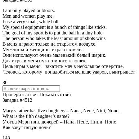
I am only played outdoors.
Men and women play me.
I use a very small, white ball.
My special equipment is a bunch of things like sticks.
The goal of my sport is to put the ball in a tiny hole.
The person who takes the least amount of shots wins
В меня играют только на открытом воздухе.
Мужчины и женщины играют в меня.
Они используют очень маленький белый шарик.
Для игры в меня нужно много клюшек.
Цель игры в меня – закатить мяч в небольшое отверстие.
Человек, которому понадобиться меньше ударов, выигрывает
86
Проверить ответ
Показать ответ
Загадка #4512
Mary’s father has five daughters – Nana, Nene, Nini, Nono.
What is the fifth daughter’s name?
У отца Мэри пять дочерей – Нана, Нене, Нини, Ноно.
Как зовут пятую дочь?
148