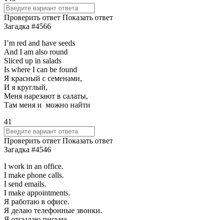
Проверить ответ
Показать ответ
Загадка #4566
I’m red and have seeds
And I am also round
Sliced up in salads
Is where I can be found
Я красный с семенами,
И я круглый,
Меня нарезают в салаты,
Там меня и можно найти
41
Проверить ответ
Показать ответ
Загадка #4546
I work in an office.
I make phone calls.
I send emails.
I make appointments.
Я работаю в офисе.
Я делаю телефонные звонки.
Я отсылаю письма.