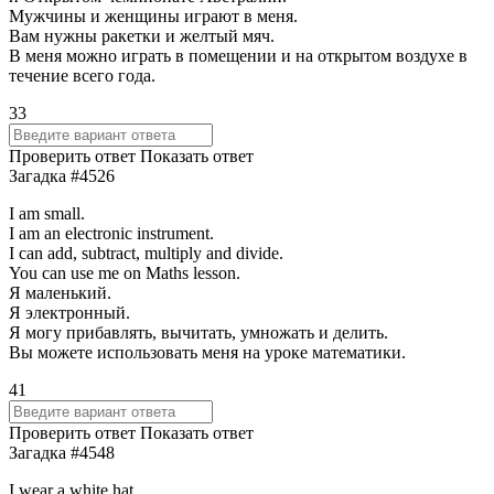
Мужчины и женщины играют в меня.
Вам нужны ракетки и желтый мяч.
В меня можно играть в помещении и на открытом воздухе в
течение всего года.
33
Проверить ответ
Показать ответ
Загадка #4526
I am small.
I am an electronic instrument.
I can add, subtract, multiply and divide.
You can use me on Maths lesson.
Я маленький.
Я электронный.
Я могу прибавлять, вычитать, умножать и делить.
Вы можете использовать меня на уроке математики.
41
Проверить ответ
Показать ответ
Загадка #4548
I wear a white hat.