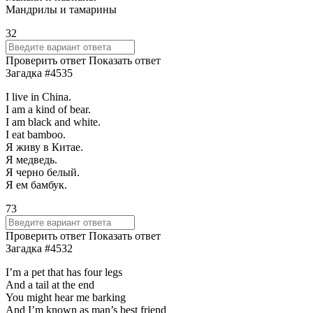
Мандрилы и тамарины
32
Проверить ответ
Показать ответ
Загадка #4535
I live in China.
I am a kind of bear.
I am black and white.
I eat bamboo.
Я живу в Китае.
Я медведь.
Я черно белый.
Я ем бамбук.
73
Проверить ответ
Показать ответ
Загадка #4532
I’m a pet that has four legs
And a tail at the end
You might hear me barking
And I’m known as man’s best friend