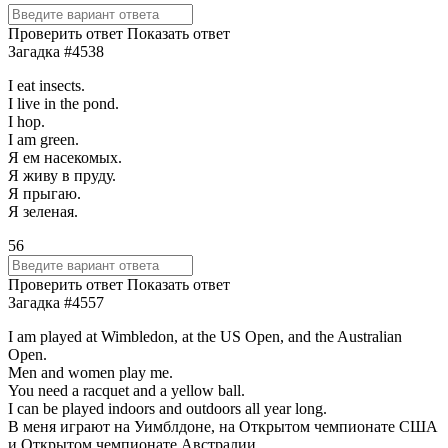
Проверить ответ
Показать ответ
Загадка #4538
I eat insects.
I live in the pond.
I hop.
I am green.
Я ем насекомых.
Я живу в пруду.
Я прыгаю.
Я зеленая.
56
Проверить ответ
Показать ответ
Загадка #4557
I am played at Wimbledon, at the US Open, and the Australian
Open.
Men and women play me.
You need a racquet and a yellow ball.
I can be played indoors and outdoors all year long.
В меня играют на Уимблдоне, на Открытом чемпионате США
и Открытом чемпионате Австралии.