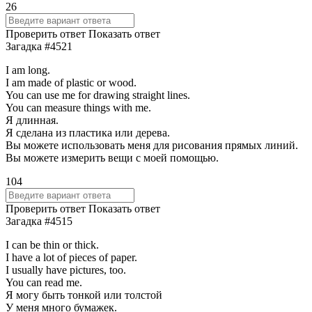
26
Проверить ответ
Показать ответ
Загадка #4521
I am long.
I am made of plastic or wood.
You can use me for drawing straight lines.
You can measure things with me.
Я длинная.
Я сделана из пластика или дерева.
Вы можете использовать меня для рисования прямых линий.
Вы можете измерить вещи с моей помощью.
104
Проверить ответ
Показать ответ
Загадка #4515
I can be thin or thick.
I have a lot of pieces of paper.
I usually have pictures, too.
You can read me.
Я могу быть тонкой или толстой
У меня много бумажек.