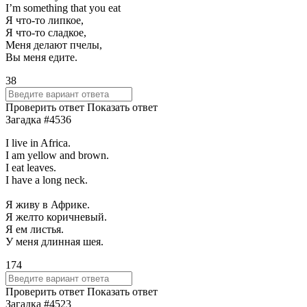
I’m something that you eat
Я что-то липкое,
Я что-то сладкое,
Меня делают пчелы,
Вы меня едите.
38
Проверить ответ
Показать ответ
Загадка #4536
I live in Africa.
I am yellow and brown.
I eat leaves.
I have a long neck.
Я живу в Африке.
Я желто коричневый.
Я ем листья.
У меня длинная шея.
174
Проверить ответ
Показать ответ
Загадка #4523