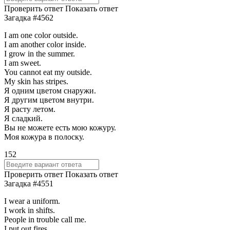
Проверить ответ
Показать ответ
Загадка #4562
I am one color outside.
I am another color inside.
I grow in the summer.
I am sweet.
You cannot eat my outside.
My skin has stripes.
Я одним цветом снаружи.
Я другим цветом внутри.
Я расту летом.
Я сладкий.
Вы не можете есть мою кожуру.
Моя кожура в полоску.
152
Проверить ответ
Показать ответ
Загадка #4551
I wear a uniform.
I work in shifts.
People in trouble call me.
I put out fires.