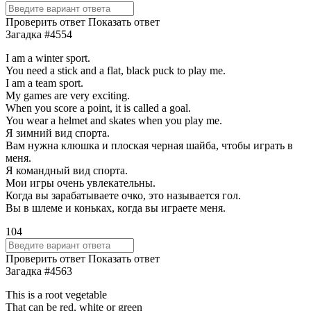
Проверить ответ
Показать ответ
Загадка #4554
I am a winter sport.
You need a stick and a flat, black puck to play me.
I am a team sport.
My games are very exciting.
When you score a point, it is called a goal.
You wear a helmet and skates when you play me.
Я зимний вид спорта.
Вам нужна клюшка и плоская черная шайба, чтобы играть в
меня.
Я командный вид спорта.
Мои игры очень увлекательны.
Когда вы зарабатываете очко, это называется гол.
Вы в шлеме и коньках, когда вы играете меня.
104
Проверить ответ
Показать ответ
Загадка #4563
This is a root vegetable
That can be red, white or green