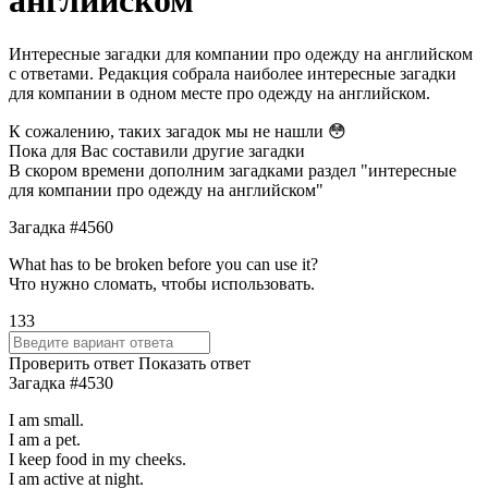
английском
Интересные загадки для компании про одежду на английском
с ответами. Редакция собрала наиболее интересные загадки
для компании в одном месте про одежду на английском.
К сожалению, таких загадок мы не нашли 😳
Пока для Вас составили другие загадки
В скором времени дополним загадками раздел "интересные
для компании про одежду на английском"
Загадка #4560
What has to be broken before you can use it?
Что нужно сломать, чтобы использовать.
133
Проверить ответ
Показать ответ
Загадка #4530
I am small.
I am a pet.
I keep food in my cheeks.
I am active at night.