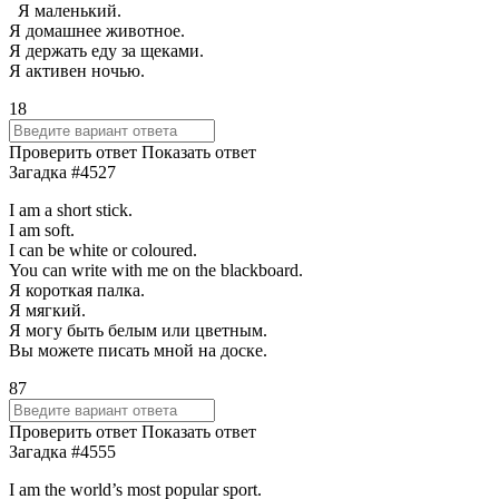
Я маленький.
Я домашнее животное.
Я держать еду за щеками.
Я активен ночью.
18
Проверить ответ
Показать ответ
Загадка #4527
I am a short stick.
I am soft.
I can be white or coloured.
You can write with me on the blackboard.
Я короткая палка.
Я мягкий.
Я могу быть белым или цветным.
Вы можете писать мной на доске.
87
Проверить ответ
Показать ответ
Загадка #4555
I am the world’s most popular sport.