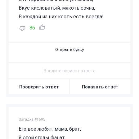
Вкус кисловатый, мякоть сочна,
В каждой из них кость есть всегда!
86
В
И
Ш
Н
Я
Проверить ответ
Показать ответ
Загадка #1695
Его все любят: мама, брат,
Я этой ягоды фанат.