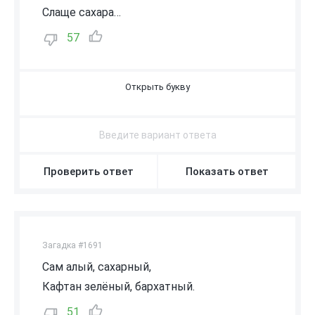
Слаще сахара…
57
А
Р
Б
У
З
Проверить ответ
Показать ответ
Загадка #1691
Сам алый, сахарный,
Кафтан зелёный, бархатный.
51