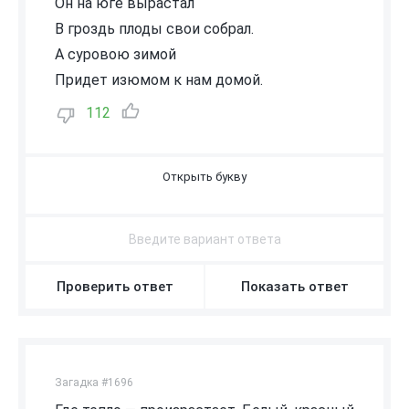
Он на юге вырастал
В гроздь плоды свои собрал.
А суровою зимой
Придет изюмом к нам домой.
112
В
И
Н
О
Г
Р
А
Д
Проверить ответ
Показать ответ
Загадка #1696