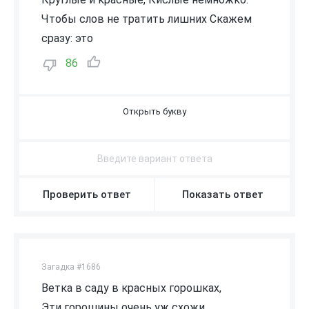
Чтобы слов не тратить лишних Скажем
сразу: это
86
В
И
Ш
Н
Я
Проверить ответ
Показать ответ
Загадка #1686
Ветка в саду в красных горошках,
Эти горошины очень уж схожи,