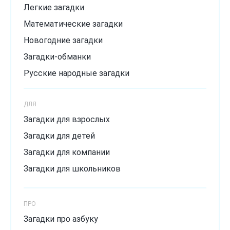
Легкие загадки
Математические загадки
Новогодние загадки
Загадки-обманки
Русские народные загадки
Загадки с подвохом
ДЛЯ
Сложные загадки
Загадки для взрослых
Смешные загадки
Загадки для детей
Хитрые загадки
Загадки для компании
Загадки для школьников
ПРО
Загадки про азбуку