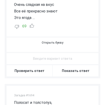
Очень сладкая на вкус
Все её прекрасно знают
Это ягода …
69
А
Р
Б
У
З
Проверить ответ
Показать ответ
Загадка #1694
Полосат и толстопуз,