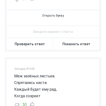
А
Р
Б
У
З
Проверить ответ
Показать ответ
Загадка #1698
Меж зелёных листьев
Спрятались кисти.
Каждый будет ему рад,
Когда созреет
50