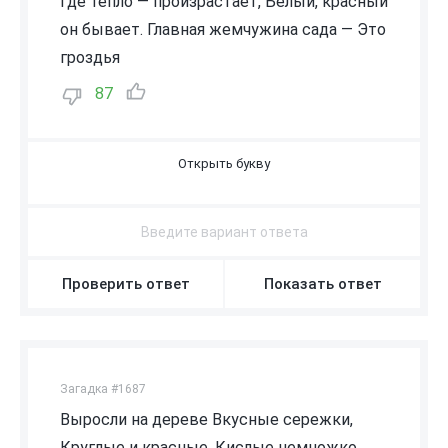
Где тепло — произрастает, Белый, красный
он бывает. Главная жемчужина сада — Это
гроздья
87
В
И
Н
О
Г
Р
А
Д
А
Проверить ответ
Показать ответ
Загадка #1687
Выросли на дереве Вкусные сережки,
Круглые и красные, Кислые немножко.