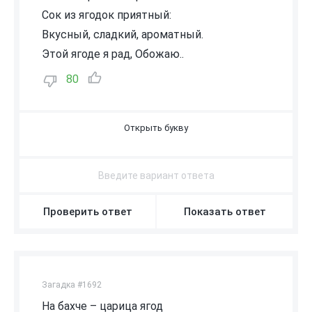
Сок из ягодок приятный:
Вкусный, сладкий, ароматный.
Этой ягоде я рад, Обожаю..
80
В
И
Н
О
Г
Р
А
Д
Проверить ответ
Показать ответ
Загадка #1692
На бахче – царица ягод