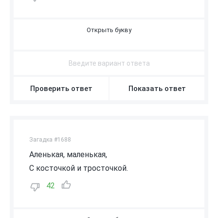
А
Р
Б
У
З
Проверить ответ
Показать ответ
Загадка #1688
Аленькая, маленькая,
С косточкой и тросточкой.
42