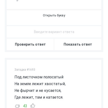
В
И
Н
О
Г
Р
А
Д
Проверить ответ
Показать ответ
Загадка #1693
Под листочком полосатый
На земле лежит хвостатый,
Не фырчит и не кусается,
Где лежит, там и катается.
43