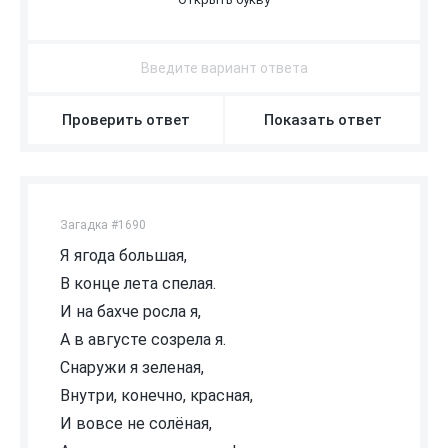
Ч
Е
Р
Е
Ш
Н
Я
Проверить ответ
Показать ответ
Загадка #1690
Я ягода большая,
В конце лета спелая.
И на бахче росла я,
А в августе созрела я.
Снаружи я зеленая,
Внутри, конечно, красная,
И вовсе не солёная,