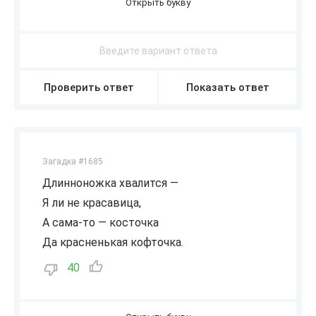
В
И
Ш
Н
Я
Проверить ответ
Показать ответ
Загадка #1685
Длинноножка хвалится —
Я ли не красавица,
А сама-то — косточка
Да красненькая кофточка.
40