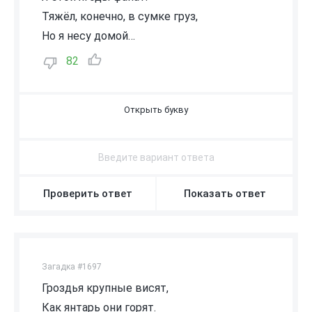
Тяжёл, конечно, в сумке груз,
Но я несу домой…
82
А
Р
Б
У
З
Проверить ответ
Показать ответ
Загадка #1697
Гроздья крупные висят,
Как янтарь они горят.