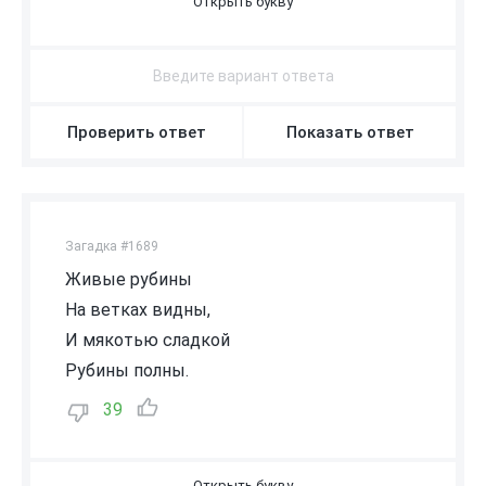
В
И
Ш
Н
Я
Проверить ответ
Показать ответ
Загадка #1689
Живые рубины
На ветках видны,
И мякотью сладкой
Рубины полны.
39