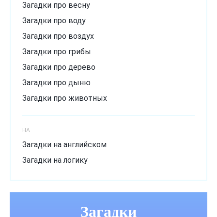
Загадки про весну
Загадки про воду
Загадки про воздух
Загадки про грибы
Загадки про дерево
Загадки про дыню
Загадки про животных
Загадки про зиму
Загадки про лёд
НА
Загадки про лето
Загадки на английском
Загадки про мороз
Загадки на логику
Загадки про музыкальный инструмент
Загадки про овощи
Загадки
Загадки про огурец